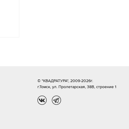
© "КВАДРАТУРА", 2009-2026г.
г.Томск,
ул. Пролетарская, 38В, строение 1
vk
tg