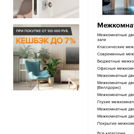
Межкомна
Межкомнатные дв
зале
Классические меж
Современные меж
Бюджетные межко
Офисные межкомн
Межкомнатные дв
Межкомнатные двер
(Веллдорис)
Межкомнатные две
Глухие межкомнат
Межкомнатные дв
Межкомнатные дв
Покрытие межкомн
Все категории