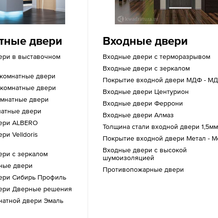
тные двери
Входные двери
ери в выставочном
Входные двери с терморазрывом
Входные двери с зеркалом
комнатные двери
Покрытие входной двери МДФ - М
комнатные двери
Входные двери Центурион
мнатные двери
Входные двери Феррони
атные двери
Входные двери Алмаз
ери ALBERO
Толщина стали входной двери 1,5м
и Velldoris
Покрытие входной двери Метал - М
Входные двери с высокой
ри с зеркалом
шумоизоляцией
ные двери
Противопожарные двери
ери Сибирь Профиль
ери Дверные решения
атной двери Эмаль