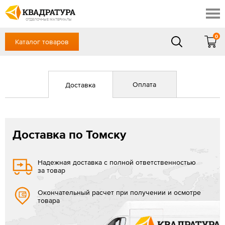
Томск
Профи
Доставка и оплата
ОТДЕЛОЧНЫЕ МАТЕРИАЛЫ
Готовые решения
0
Каталог товаров
+7 (3822) 48-94-10
Акции
Контакты
в будние дни - с 9.00 до 18.00,
Сб, Вс — выходной
Отзывы
Оплата
Доставка
ЗАКАЗАТЬ ЗВОНОК
Вход
/
Регистрация
Доставка по Томску
Надежная доставка с полной ответственностью
за товар
Окончательный расчет при получении и осмотре
товара