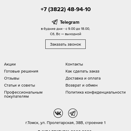
+7 (3822) 48-94-10
Telegram
в будние дни - с 9.00 до 18.00,
Сб, Вс — выходной
Заказать звонок
Акции
Контакты
Готовые решения
Как сделать заказ
Отзывы
Доставка и оплата
Статьи и советы
Возврат и обмен
Профессиональным
Политика конфиденциальности
покупателям
vk
tg
г.Томск,
ул. Пролетарская, 38В, строение 1