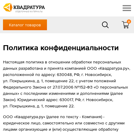
Томск
Профи
Доставка и оплата
ОТДЕЛОЧНЫЕ МАТЕРИАЛЫ
Готовые решения
0
Каталог товаров
+7 (3822) 48-94-10
Акции
Контакты
в будние дни - с 9.00 до 18.00,
Сб, Вс — выходной
Политика конфиденциальности
Отзывы
ЗАКАЗАТЬ ЗВОНОК
Вход
/
Регистрация
Настоящая политика в отношении обработки персональных
данных разработана и принята компанией ООО «Квадратура.ру»,
расположенной по адресу: 630048, РФ, г. Новосибирск,
ул. Покрышкина, д. 1, помещение 22, с учетом положений
Федерального Закона от 27.07.2006 №152-ФЗ «О персональных
данных» с последними изменениями и дополнениями (далее
Закон). Юридический адрес: 630017, РФ, г. Новосибирск,
ул. Покрышкина, д. 1, помещение 22.
ООО «Квадратура.ру» (далее по тексту - Компания) -
юридическое лицо, самостоятельно или совместно с другими
лицами организующие и (или) осуществляющие обработку