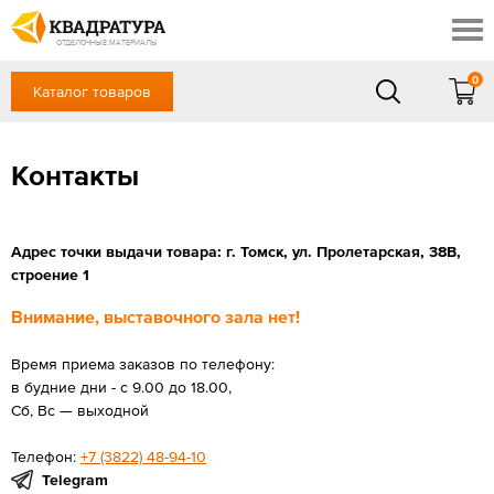
Томск
Профи
Доставка и оплата
ОТДЕЛОЧНЫЕ МАТЕРИАЛЫ
Готовые решения
0
Каталог товаров
+7 (3822) 48-94-10
Акции
Контакты
в будние дни - с 9.00 до 18.00,
Сб, Вс — выходной
Контакты
Отзывы
ЗАКАЗАТЬ ЗВОНОК
Вход
/
Регистрация
Адрес точки выдачи товара: г. Томск, ул. Пролетарская, 38В,
строение 1
Внимание, выставочного зала нет!
Время приема заказов по телефону:
в будние дни - с 9.00 до 18.00,
Сб, Вс — выходной
Телефон:
+7 (3822) 48-94-10
Telegram