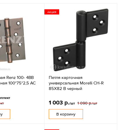
Акция
ая Renz 100- 4BB
Петля карточная
ная 100*75*2,5 AC
универсальная Morelli CH-R
85X82 B черный
мплект
1 003 р.
1 090 р.
ект
/шт
/шт
ну
В корзину