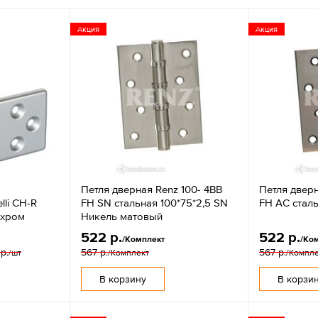
Акция
Акция
Петля дверная Renz 100- 4BB
Петля дверн
lli CH-R
FH SN стальная 100*75*2,5 SN
FH AС сталь
 хром
Никель матовый
522 р.
522 р.
/Комплект
/Ко
р.
567 р.
567 р.
/шт
/Комплект
/Компл
В корзину
В корзи