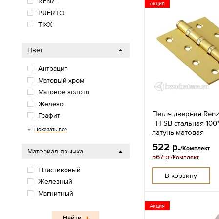
RENZ
Акция
PUERTO
TIXX
Цвет
Антрацит
Матовый хром
Матовое золото
Железо
Петля дверная Renz
Графит
FH SB стальная 100
Античная бронза
Черный
Серый
Белый
Золото
Никель
Бронза
Хром
Медь
Кофе
Серебро
Латунь
Никель/хром
Показать все
латунь матовая
522 р.
/Комплект
Материал язычка
567 р.
/Комплект
Пластиковый
В корзину
Железный
Магнитный
Акция
Найти