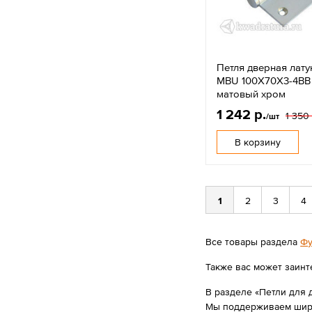
Петля дверная латун
MBU 100X70X3-4BB
матовый хром
1 242 р.
1 350 
/шт
В корзину
1
2
3
4
Все товары раздела
Фу
Также вас может заинт
В разделе «Петли для д
Мы поддерживаем широк