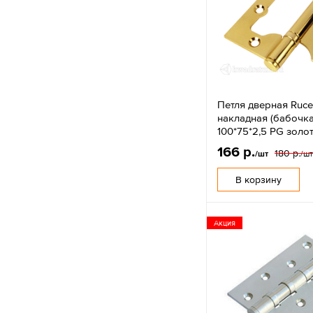
Петля дверная Rucet
накладная (бабочка
100*75*2,5 PG золо
166 р.
180 р.
/шт
/ш
В корзину
Акция