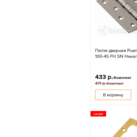
Петля дверная Puer
100-4S FH SN Нике
433 р.
/Комплект
471 р.
/Комплект
В корзину
Акция