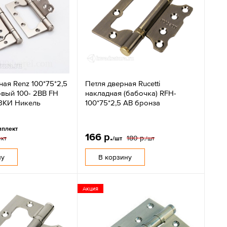
ная Renz 100*75*2,5
Петля дверная Rucetti
овый 100- 2BB FH
накладная (бабочка) RFH-
ЗКИ Никель
100*75*2,5 AB бронза
мплект
166 р.
180 р.
ект
/шт
/шт
ну
В корзину
Акция