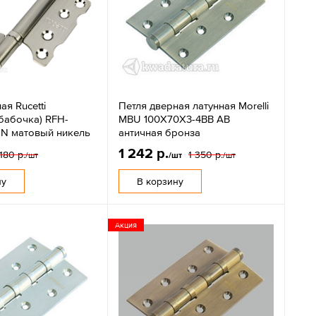
ая Rucetti
Петля дверная латунная Morelli
бабочка) RFH-
MBU 100X70X3-4BB AB
SN матовый никель
античная бронза
1 242 р.
180 р.
1 350 р.
/шт
/шт
/шт
ну
В корзину
Акция