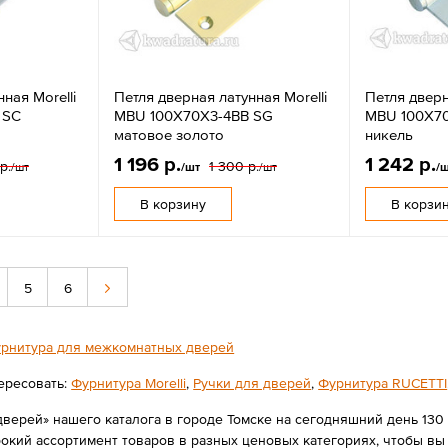
ная Morelli
Петля дверная латунная Morelli
Петля дверн
 SC
MBU 100X70X3-4BB SG
MBU 100X70
матовое золото
никель
1 196 р.
1 242 р.
р.
1 300 р.
/шт
/шт
/шт
/
В корзину
В корзи
5
6
рнитура для межкомнатных дверей
ересовать:
Фурнитура Morelli
,
Ручки для дверей
,
Фурнитура RUCETTI
верей» нашего каталога в городе Томске на сегодняшний день 130 по
ий ассортимент товаров в разных ценовых категориях, чтобы вы с