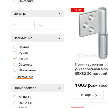
Выставка
Акция
Цена, р.
от
до
Назначение
Захват
Ручка
Петля
Петля карточная
Защелка
универсальная More
Шпингалет
85X82 SC матовый
Планка
Замок
Завертка
Задвижка
Направляющая
Накладка
Ригель
Цилиндр
Ограничитель
Ручка для раздвижных
Ручка с механизмом
Комплект роликов
Показать все
дверей
1 003 р.
1 090 
/шт
Производитель
В корзину
MORELLI
RUCETTI