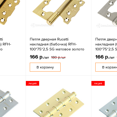
ti
Петля дверная Rucetti
Петля дверн
) RFH-
накладная (бабочка) RFH-
накладная (
то
100*75*2,5 SG матовое золото
100*75*2,5 
166 р.
166 р.
180 р.
т
/шт
/шт
/шт
В корзину
В корзи
Акция
Акция