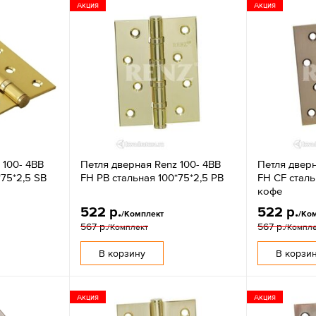
Акция
Акция
 100- 4BB
Петля дверная Renz 100- 4BB
Петля дверн
*75*2,5 SB
FH PB стальная 100*75*2,5 PB
FH CF сталь
кофе
522 р.
522 р.
/Комплект
/Ко
567 р.
567 р.
/Комплект
/Компл
В корзину
В корзи
Акция
Акция