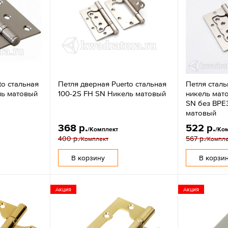
to стальная
Петля дверная Puerto стальная
Петля сталь
ль матовый
100-2S FH SN Никель матовый
никель мат
SN без ВРЕ
матовый
368 р.
522 р.
/Комплект
/Ко
400 р.
567 р.
/Комплект
/Компл
В корзину
В корзи
Акция
Акция