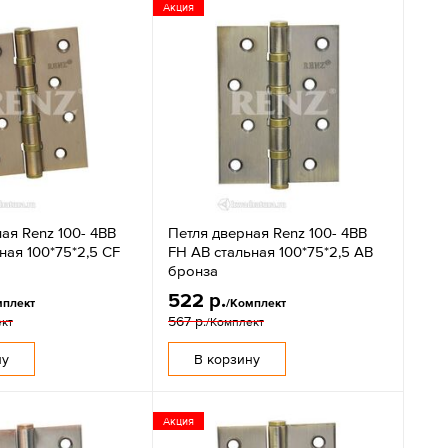
Акция
ая Renz 100- 4BB
Петля дверная Renz 100- 4BB
ная 100*75*2,5 CF
FH AB стальная 100*75*2,5 AB
бронза
522 р.
мплект
/Комплект
567 р.
ект
/Комплект
ну
В корзину
Акция