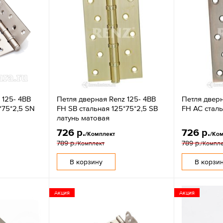
 125- 4BB
Петля дверная Renz 125- 4BB
Петля дверн
*75*2,5 SN
FH SB стальная 125*75*2,5 SB
FH AC сталь
латунь матовая
726 р.
726 р.
/Комплект
/Ко
789 р.
789 р.
/Комплект
/Компл
В корзину
В корзи
Акция
Акция