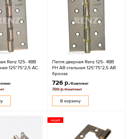
ая Renz 125- 4BB
Петля дверная Renz 125- 4BB
ная 125*75*2,5 AC
FH AB стальная 125*75*2,5 AB
бронза
726 р.
мплект
/Комплект
789 р.
ект
/Комплект
ну
В корзину
Акция