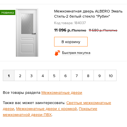
Межкомнатная дверь ALBERO Эмаль
Новинка
Стиль-2 белый стекло "Рубин"
Код товара: 184037
11 096 р.
11 680 р.
/Полотно
/Полотно
В корзину
Быстрая покупка
1
2
3
4
5
6
7
8
9
10
Все товары раздела
Межкомнатные двери
Также вас может заинтересовать:
Светлые межкомнатные
двери
,
Межкомнатные двери с кромкой
,
Покрытие
межкомнатной двери ПВХ
.