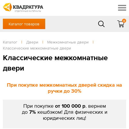
Томск
Профи
Доставка и оплата
ОТДЕЛОЧНЫЕ МАТЕРИАЛЫ
Готовые решения
0
Каталог товаров
+7 (3822) 48-94-10
Акции
Контакты
в будние дни - с 9.00 до 18.00,
Сб, Вс — выходной
Каталог
|
Двери
|
Межкомнатные двери
|
Отзывы
Классические межкомнатные двери
ЗАКАЗАТЬ ЗВОНОК
Классические межкомнатные
Вход
/
Регистрация
двери
При покупке межкомнатных дверей скидка на
ручки до 30%
При покупке
от 100 000 р
. вернем
до
7%
кешбэком! Для физических и
юридических лиц!