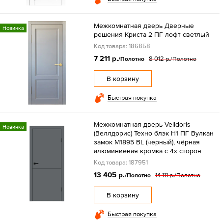
Межкомнатная дверь Дверные
Новинка
решения Криста 2 ПГ лофт светлый
Код товара: 186858
7 211 р.
8 012 р.
/Полотно
/Полотно
В корзину
Быстрая покупка
Межкомнатная дверь Velldoris
Новинка
(Веллдорис) Техно блэк H1 ПГ Вулкан
замок M1895 BL (черный), чёрная
алюминиевая кромка с 4х сторон
Код товара: 187951
13 405 р.
14 111 р.
/Полотно
/Полотно
В корзину
Быстрая покупка