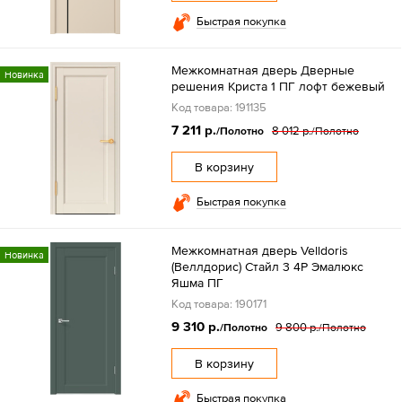
Быстрая покупка
Межкомнатная дверь Дверные
Новинка
решения Криста 1 ПГ лофт бежевый
Код товара: 191135
7 211 р.
8 012 р.
/Полотно
/Полотно
В корзину
Быстрая покупка
Межкомнатная дверь Velldoris
Новинка
(Веллдорис) Стайл 3 4P Эмалюкс
Яшма ПГ
Код товара: 190171
9 310 р.
9 800 р.
/Полотно
/Полотно
В корзину
Быстрая покупка