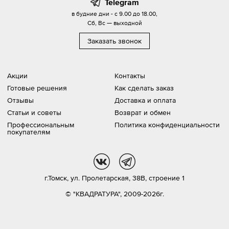
Telegram
в будние дни - с 9.00 до 18.00,
Сб, Вс — выходной
Заказать звонок
Акции
Контакты
Готовые решения
Как сделать заказ
Отзывы
Доставка и оплата
Статьи и советы
Возврат и обмен
Профессиональным
Политика конфиденциальности
покупателям
vk
tg
г.Томск,
ул. Пролетарская, 38В, строение 1
© "КВАДРАТУРА", 2009-2026г.