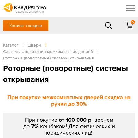
Томск
Профи
Доставка и оплата
ОТДЕЛОЧНЫЕ МАТЕРИАЛЫ
Готовые решения
0
Каталог товаров
+7 (3822) 48-94-10
Акции
Контакты
в будние дни - с 9.00 до 18.00,
Сб, Вс — выходной
Каталог
|
Двери
|
Отзывы
Системы открывания межкомнатных дверей
|
ЗАКАЗАТЬ ЗВОНОК
Роторные (поворотные) системы открывания
Вход
/
Регистрация
Роторные (поворотные) системы
открывания
При покупке межкомнатных дверей скидка на
ручки до 30%
При покупке
от 100 000 р
. вернем
до
7%
кешбэком! Для физических и
юридических лиц!