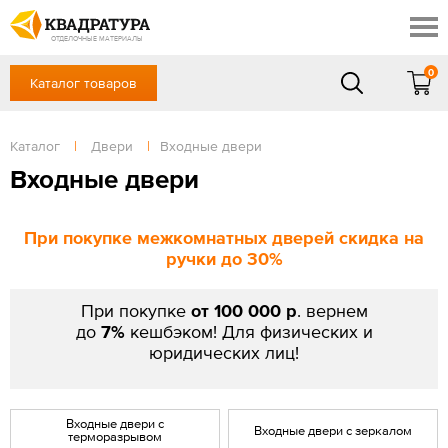
Томск
Профи
Доставка и оплата
ОТДЕЛОЧНЫЕ МАТЕРИАЛЫ
Готовые решения
0
Каталог товаров
+7 (3822) 48-94-10
Акции
Контакты
в будние дни - с 9.00 до 18.00,
Сб, Вс — выходной
Каталог
|
Двери
|
Входные двери
Отзывы
ЗАКАЗАТЬ ЗВОНОК
Входные двери
Вход
/
Регистрация
При покупке межкомнатных дверей скидка на
ручки до 30%
При покупке
от 100 000 р
. вернем
до
7%
кешбэком! Для физических и
юридических лиц!
Входные двери с
Входные двери с зеркалом
терморазрывом