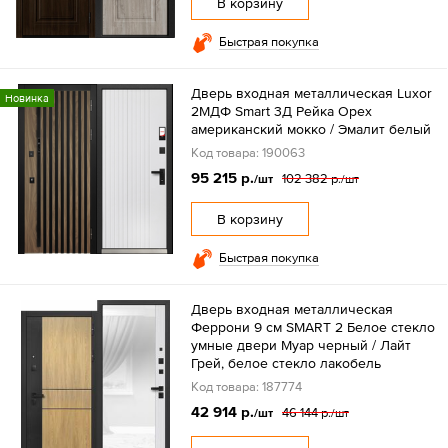
В корзину
Быстрая покупка
Дверь входная металлическая Luxor
Новинка
2МДФ Smart 3Д Рейка Орех
американский мокко / Эмалит белый
Код товара: 190063
95 215 р.
102 382 р.
/шт
/шт
В корзину
Быстрая покупка
Дверь входная металлическая
Феррони 9 см SMART 2 Белое стекло
умные двери Муар черный / Лайт
Грей, белое стекло лакобель
Код товара: 187774
42 914 р.
46 144 р.
/шт
/шт