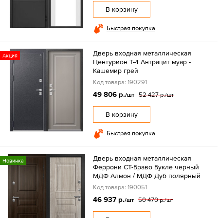
В корзину
Быстрая покупка
Дверь входная металлическая
Акция
Центурион Т-4 Антрацит муар -
Кашемир грей
Код товара: 190291
49 806 р.
52 427 р.
/шт
/шт
В корзину
Быстрая покупка
Дверь входная металлическая
Новинка
Феррони СТ-Браво Букле черный
МДФ Алмон / МДФ Дуб полярный
Код товара: 190051
46 937 р.
50 470 р.
/шт
/шт