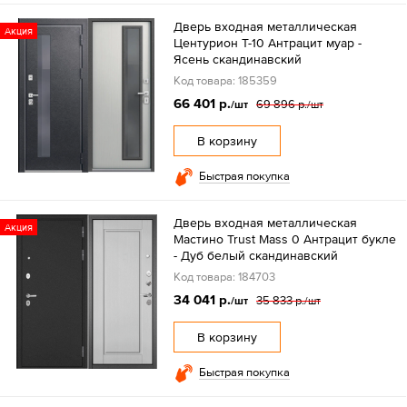
Дверь входная металлическая
Акция
Центурион Т-10 Антрацит муар -
Ясень скандинавский
Код товара: 185359
66 401 р.
69 896 р.
/шт
/шт
В корзину
Быстрая покупка
Дверь входная металлическая
Акция
Мастино Trust Mass 0 Антрацит букле
- Дуб белый скандинавский
Код товара: 184703
34 041 р.
35 833 р.
/шт
/шт
В корзину
Быстрая покупка