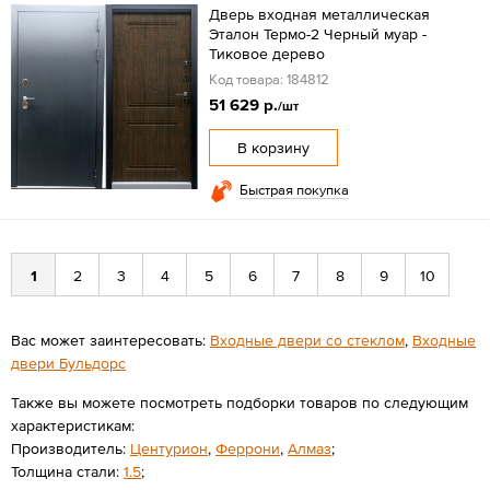
Дверь входная металлическая
Эталон Термо-2 Черный муар -
Тиковое дерево
Код товара: 184812
51 629 р.
/шт
В корзину
Быстрая покупка
1
2
3
4
5
6
7
8
9
10
Вас может заинтересовать:
Входные двери со стеклом
,
Входные
двери Бульдорс
Также вы можете посмотреть подборки товаров по следующим
характеристикам:
Производитель:
Центурион
,
Феррони
,
Алмаз
;
Толщина стали:
1.5
;