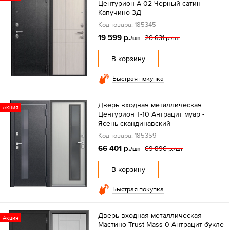
Центурион А-02 Черный сатин -
Капучино 3Д
Код товара: 185345
19 599 р.
20 631 р.
/шт
/шт
В корзину
Быстрая покупка
Дверь входная металлическая
Акция
Центурион Т-10 Антрацит муар -
Ясень скандинавский
Код товара: 185359
66 401 р.
69 896 р.
/шт
/шт
В корзину
Быстрая покупка
Дверь входная металлическая
Акция
Мастино Trust Mass 0 Антрацит букле