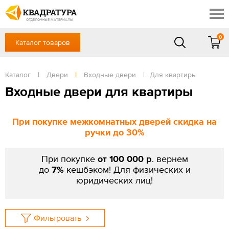
Томск
Профи
Доставка и оплата
ОТДЕЛОЧНЫЕ МАТЕРИАЛЫ
Готовые решения
0
Каталог товаров
+7 (3822) 48-94-10
Акции
Контакты
в будние дни - с 9.00 до 18.00,
Сб, Вс — выходной
Каталог
|
Двери
|
Входные двери
|
Для квартиры
Отзывы
ЗАКАЗАТЬ ЗВОНОК
Входные двери для квартиры
Вход
/
Регистрация
При покупке межкомнатных дверей скидка на
ручки до 30%
При покупке
от 100 000 р
. вернем
до
7%
кешбэком! Для физических и
юридических лиц!
Фильтровать