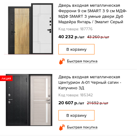
Дверь входная металлическая
Феррони 9 см SMART 3 9 см МДФ-
МДФ SMART 3 умные двери Дуб
Мадейра Янтарь / Эмалит Серый
Код товара: 187776
40 232 р.
43 260 р.
/шт
/шт
В корзину
Быстрая покупка
Дверь входная металлическая
Акция
Центурион А-01 Черный сатин -
Капучино 3Д
Код товара: 185342
20 607 р.
21 692 р.
/шт
/шт
В корзину
Быстрая покупка