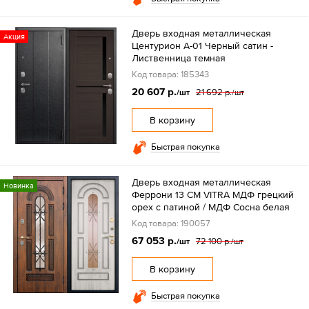
Дверь входная металлическая
Акция
Центурион А-01 Черный сатин -
Лиственница темная
Код товара: 185343
20 607 р.
21 692 р.
/шт
/шт
В корзину
Быстрая покупка
Дверь входная металлическая
Новинка
Феррони 13 СМ VITRA МДФ грецкий
орех с патиной / МДФ Сосна белая
Код товара: 190057
67 053 р.
72 100 р.
/шт
/шт
В корзину
Быстрая покупка