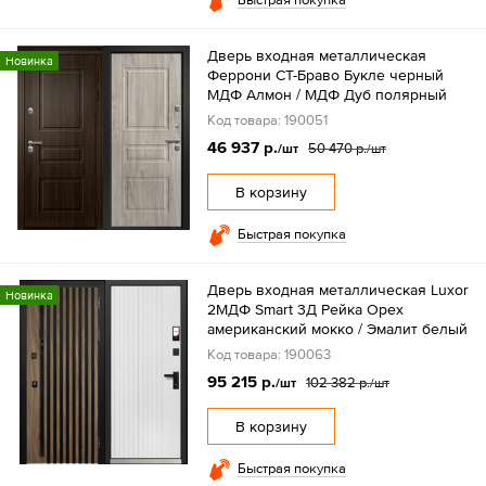
Дверь входная металлическая
Новинка
Феррони СТ-Браво Букле черный
МДФ Алмон / МДФ Дуб полярный
Код товара: 190051
46 937 р.
50 470 р.
/шт
/шт
В корзину
Быстрая покупка
Дверь входная металлическая Luxor
Новинка
2МДФ Smart 3Д Рейка Орех
американский мокко / Эмалит белый
Код товара: 190063
95 215 р.
102 382 р.
/шт
/шт
В корзину
Быстрая покупка