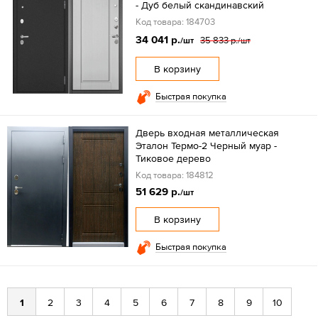
- Дуб белый скандинавский
Код товара: 184703
34 041 р.
35 833 р.
/шт
/шт
В корзину
Быстрая покупка
Дверь входная металлическая
Эталон Термо-2 Черный муар -
Тиковое дерево
Код товара: 184812
51 629 р.
/шт
В корзину
Быстрая покупка
1
2
3
4
5
6
7
8
9
10