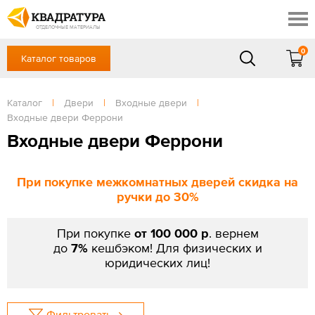
Томск
Профи
Доставка и оплата
ОТДЕЛОЧНЫЕ МАТЕРИАЛЫ
Готовые решения
0
Каталог товаров
+7 (3822) 48-94-10
Акции
Контакты
в будние дни - с 9.00 до 18.00,
Сб, Вс — выходной
Каталог
|
Двери
|
Входные двери
|
Отзывы
Входные двери Феррони
ЗАКАЗАТЬ ЗВОНОК
Входные двери Феррони
Вход
/
Регистрация
При покупке межкомнатных дверей скидка на
ручки до 30%
При покупке
от 100 000 р
. вернем
до
7%
кешбэком! Для физических и
юридических лиц!
Фильтровать