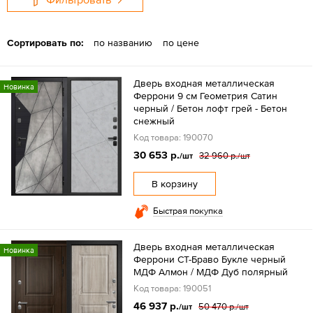
Сортировать по:
по названию
по цене
Дверь входная металлическая
Новинка
Феррони 9 см Геометрия Сатин
черный / Бетон лофт грей - Бетон
снежный
Код товара: 190070
30 653 р.
32 960 р.
/шт
/шт
В корзину
Быстрая покупка
Дверь входная металлическая
Новинка
Феррони СТ-Браво Букле черный
МДФ Алмон / МДФ Дуб полярный
Код товара: 190051
46 937 р.
50 470 р.
/шт
/шт