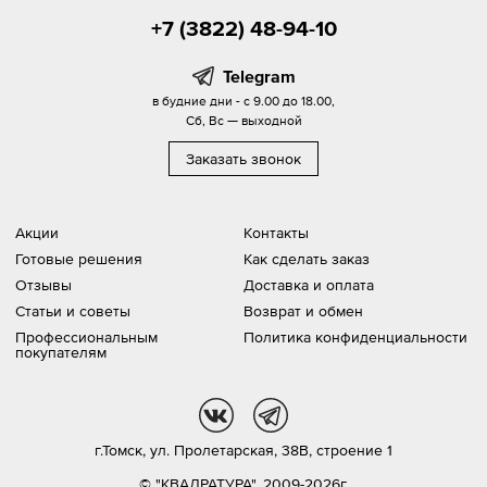
+7 (3822) 48-94-10
Telegram
в будние дни - с 9.00 до 18.00,
Сб, Вс — выходной
Заказать звонок
Акции
Контакты
Готовые решения
Как сделать заказ
Отзывы
Доставка и оплата
Статьи и советы
Возврат и обмен
Профессиональным
Политика конфиденциальности
покупателям
vk
tg
г.Томск,
ул. Пролетарская, 38В, строение 1
© "КВАДРАТУРА", 2009-2026г.