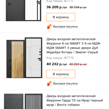
Код товара: 187777
36 209 р.
38 934 р.
/шт
/шт
В корзину
Быстрая покупка
Дверь входная металлическая
Феррони 9 см SMART 3 9 см МДФ-
МДФ SMART 3 умные двери Дуб
Мадейра Янтарь / Эмалит Серый
Код товара: 187776
40 232 р.
43 260 р.
/шт
/шт
В корзину
Быстрая покупка
Дверь входная металлическая
Феррони Гарда 7,5 см Муар Черный
муар / Венге тобакко