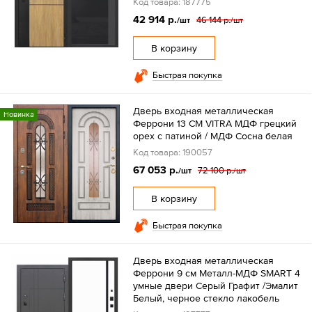
Код товара: 187775
42 914 р.
46 144 р.
/шт
/шт
В корзину
Быстрая покупка
Дверь входная металлическая
Новинка
Феррони 13 СМ VITRA МДФ грецкий
орех с патиной / МДФ Сосна белая
Код товара: 190057
67 053 р.
72 100 р.
/шт
/шт
В корзину
Быстрая покупка
Дверь входная металлическая
Феррони 9 см Металл-МДФ SMART 4
умные двери Серый Графит /Эмалит
Белый, черное стекло лакобель