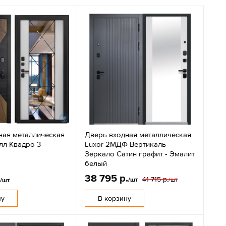
ная металлическая
Дверь входная металлическая
лл Квадро 3
Luxor 2МДФ Вертикаль
Зеркало Сатин графит - Эмалит
белый
38 795 р.
.
41 715 р.
/шт
/шт
/шт
ну
В корзину