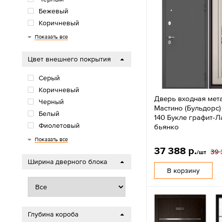
Бежевый
Коричневый
Зеленый
Медный
Показать все
Цвет внешнего покрытия
Серый
Коричневый
Дверь входная мет
Черный
Мастино (Бульдорс)
Белый
140 Букле графит-Л
Фиолетовый
бьянко
Бежевый
Синий
Зеленый
Медный
Антрацит
Вишня
Показать все
37 388 р.
39 
/шт
Ширина дверного блока
В корзину
Глубина короба