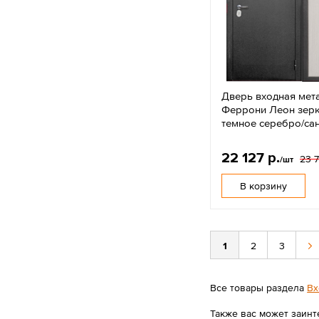
Дверь входная мет
Феррони Леон зерк
темное серебро/са
22 127 р.
23 7
/шт
В корзину
1
2
3
Все товары раздела
Вх
Также вас может заинт