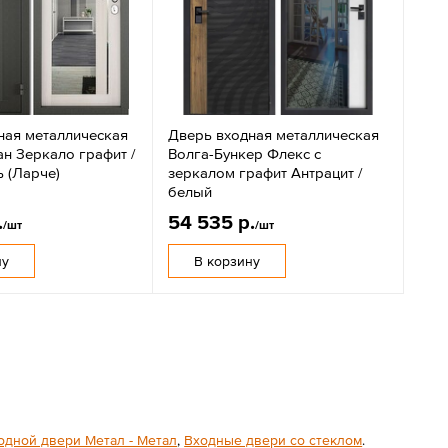
ная металлическая
Дверь входная металлическая
н Зеркало графит /
Волга-Бункер Флекс с
 (Ларче)
зеркалом графит Антрацит /
белый
.
54 535 р.
/шт
/шт
ну
В корзину
одной двери Метал - Метал
,
Входные двери со стеклом
.