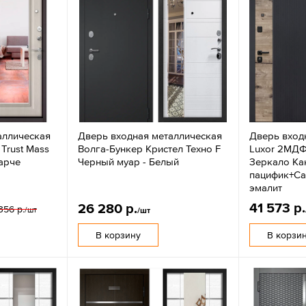
аллическая
Дверь входная металлическая
Дверь вход
 Trust Mass
Волга-Бункер Кристел Техно F
Luxor 2МДФ
арче
Черный муар - Белый
Зеркало Ка
пацифик+Са
эмалит
41 573 р.
26 280 р.
356 р.
/шт
/шт
В корзину
В корзи