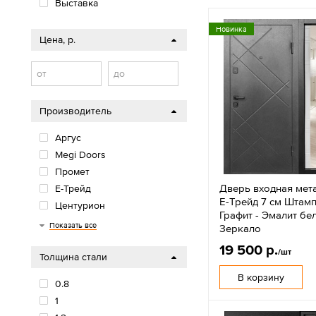
Выставка
Новинка
Цена, р.
от
до
Производитель
Аргус
Megi Doors
Промет
Дверь входная мет
Е-Трейд
Е-Трейд 7 см Штамп
Центурион
Графит - Эмалит бе
Феррони
Алмаз
Мастино
Luxor
Волга-Бункер
ВФД Эталон
ВФД Сибирь
Стройгост
Показать все
Зеркало
19 500 р.
/шт
Толщина стали
В корзину
0.8
1