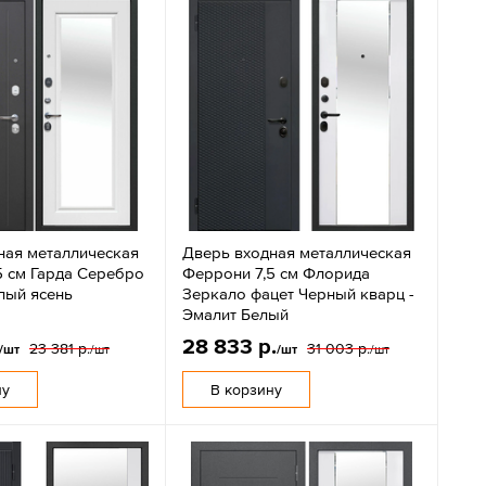
ная металлическая
Дверь входная металлическая
5 см Гарда Серебро
Феррони 7,5 см Флорида
лый ясень
Зеркало фацет Черный кварц -
Эмалит Белый
28 833 р.
23 381 р.
31 003 р.
/шт
/шт
/шт
/шт
ну
В корзину