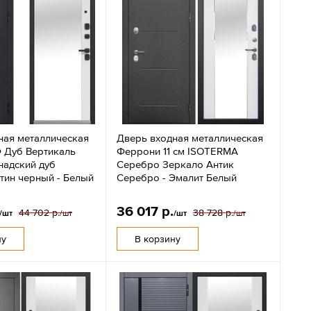
ная металлическая
Дверь входная металлическая
 Дуб Вертикаль
Феррони 11 см ISOTERMA
надский дуб
Серебро Зеркало Антик
тин черный - Белый
Серебро - Эмалит Белый
36 017 р.
44 702 р.
38 728 р.
/шт
/шт
/шт
/шт
ну
В корзину