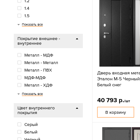
1.2
1.4
1.5
2
2.7
Показать все
Покрытие внешнее -
внутреннее
Металл - МДФ
Металл - Металл
Металл - ПВХ
Дверь входная мет
МДФ-МДФ
Эталон M-5 Черный 
Белый снег
Металл - ХДФ
МФД+Металл - МФД
Показать все
40 793 р.
/шт
Цвет внутреннего
В корзину
покрытия
Серый
Белый
Черный