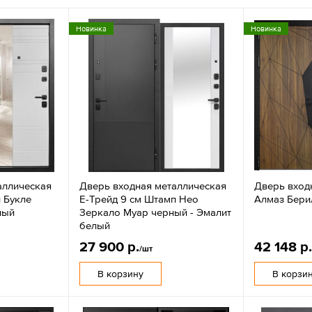
Новинка
Новинка
аллическая
Дверь входная металлическая
Дверь вход
 Букле
Е-Трейд 9 см Штамп Нео
Алмаз Бери
лый
Зеркало Муар черный - Эмалит
белый
27 900 р.
42 148 р
/шт
В корзину
В корзи