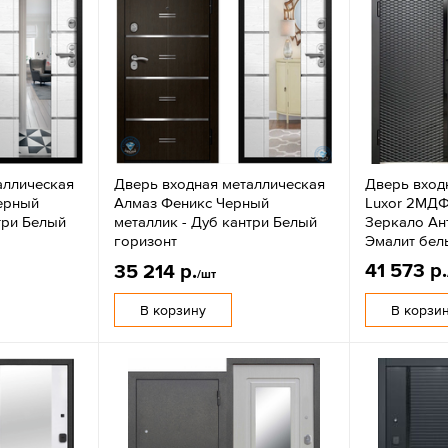
аллическая
Дверь входная металлическая
Дверь вход
ерный
Алмаз Феникс Черный
Luxor 2МДФ
три Белый
металлик - Дуб кантри Белый
Зеркало Ант
горизонт
Эмалит бел
41 573 р.
35 214 р.
/шт
В корзину
В корзи