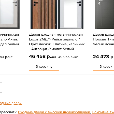
аллическая
Дверь входная металлическая
Дверь вход
ало Антик
Luxor 2МДФ Рейка зеркало "
Промет Тита
ндал белый
Орех лесной + патина, наличник
белый ясень
- Антрацит /эмалит белый
46 458 р.
24 473 р
93 р.
49 955 р.
/шт
/шт
/шт
В корзину
В корзи
одные двери
ересовать:
Входные двери с высокой шумоизоляцией
,
Покрытие вх