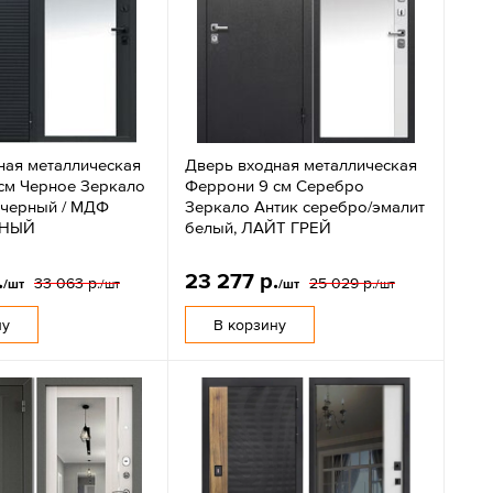
ная металлическая
Дверь входная металлическая
см Черное Зеркало
Феррони 9 см Серебро
черный / МДФ
Зеркало Антик серебро/эмалит
РНЫЙ
белый, ЛАЙТ ГРЕЙ
.
23 277 р.
33 063 р.
25 029 р.
/шт
/шт
/шт
/шт
ну
В корзину