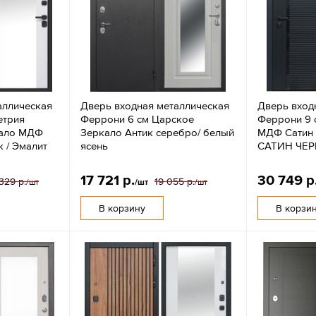
аллическая
Дверь входная металлическая
Дверь вход
етрия
Феррони 6 см Царское
Феррони 9 
кало МДФ
Зеркало Антик серебро/ белый
МДФ Сатин 
 / Эмалит
ясень
САТИН ЧЕ
17 721 р.
30 749 р
329 р.
19 055 р.
/шт
/шт
/шт
В корзину
В корзи