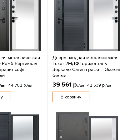
ная металлическая
Дверь входная металлическая
 Ромб Вертикаль
Luxor 2МДФ Горизонталь
рацит софт -
Зеркало Сатин графит - Эмалит
ый
белый
39 561 р.
44 702 р.
42 539 р.
/шт
/шт
/шт
/шт
ну
В корзину