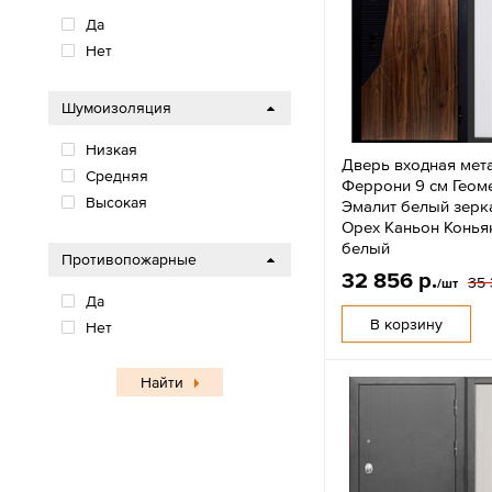
Да
Нет
Шумоизоляция
Низкая
Дверь входная мет
Средняя
Феррони 9 см Геом
Высокая
Эмалит белый зер
Орех Каньон Коньяк
белый
Противопожарные
32 856 р.
35 
/шт
Да
В корзину
Нет
Найти