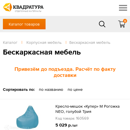
Томск
Профи
Доставка и оплата
ОТДЕЛОЧНЫЕ МАТЕРИАЛЫ
Готовые решения
0
Каталог товаров
+7 (3822) 48-94-10
Акции
Контакты
в будние дни - с 9.00 до 18.00,
Сб, Вс — выходной
Каталог
|
Корпусная мебель
|
Бескаркасная мебель
Отзывы
ЗАКАЗАТЬ ЗВОНОК
Бескаркасная мебель
Вход
/
Регистрация
Привезём до подъезда. Расчёт по факту
доставки
Сортировать по:
по названию
по цене
Кресло-мешок «Купер» M Рогожка
NEO, голубой Трия
Код товара: 160569
5 029 р.
/шт