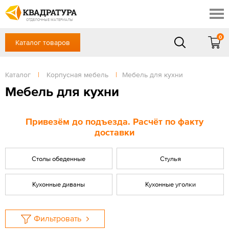
Томск
Профи
Доставка и оплата
ОТДЕЛОЧНЫЕ МАТЕРИАЛЫ
Готовые решения
0
Каталог товаров
+7 (3822) 48-94-10
Акции
Контакты
в будние дни - с 9.00 до 18.00,
Сб, Вс — выходной
Каталог
|
Корпусная мебель
|
Мебель для кухни
Отзывы
ЗАКАЗАТЬ ЗВОНОК
Мебель для кухни
Вход
/
Регистрация
Привезём до подъезда. Расчёт по факту
доставки
Столы обеденные
Стулья
Кухонные диваны
Кухонные уголки
Фильтровать