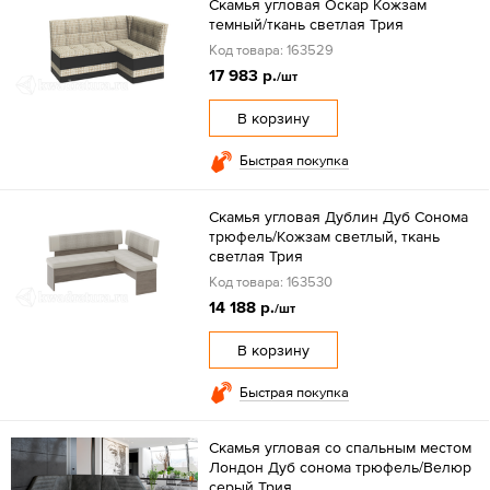
Скамья угловая Оскар Кожзам
темный/ткань светлая Трия
Код товара: 163529
17 983 р.
/шт
В корзину
Быстрая покупка
Скамья угловая Дублин Дуб Сонома
трюфель/Кожзам светлый, ткань
светлая Трия
Код товара: 163530
14 188 р.
/шт
В корзину
Быстрая покупка
Скамья угловая со спальным местом
Лондон Дуб сонома трюфель/Велюр
серый Трия