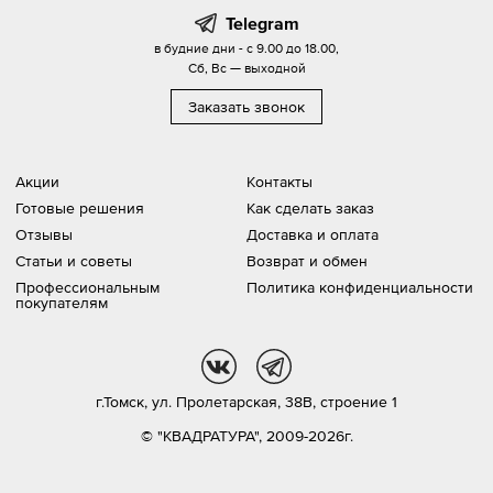
Telegram
в будние дни - с 9.00 до 18.00,
Сб, Вс — выходной
Заказать звонок
Акции
Контакты
Готовые решения
Как сделать заказ
Отзывы
Доставка и оплата
Статьи и советы
Возврат и обмен
Профессиональным
Политика конфиденциальности
покупателям
vk
tg
г.Томск,
ул. Пролетарская, 38В, строение 1
© "КВАДРАТУРА", 2009-2026г.