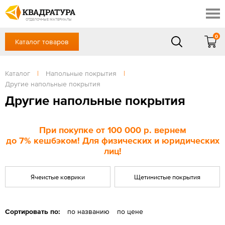
Томск
Профи
Доставка и оплата
ОТДЕЛОЧНЫЕ МАТЕРИАЛЫ
Готовые решения
0
Каталог товаров
+7 (3822) 48-94-10
Акции
Контакты
в будние дни - с 9.00 до 18.00,
Сб, Вс — выходной
Каталог
|
Напольные покрытия
|
Отзывы
Другие напольные покрытия
ЗАКАЗАТЬ ЗВОНОК
Другие напольные покрытия
Вход
/
Регистрация
При покупке
от 100 000 р
. вернем
до
7%
кешбэком! Для физических и юридических
лиц!
Ячеистые коврики
Щетинистые покрытия
Сортировать по:
по названию
по цене