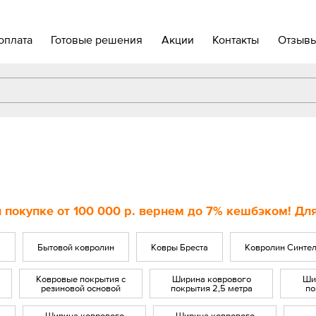
оплата
Готовые решения
Акции
Контакты
Отзыв
 покупке
от 100 000 р
. вернем до
7%
кешбэком! Для
Бытовой ковролин
Ковры Бреста
Ковролин Синте
Ковровые покрытия с
Ширина коврового
Ши
резиновой основой
покрытия 2,5 метра
по
Ширина коврового
Ширина коврового