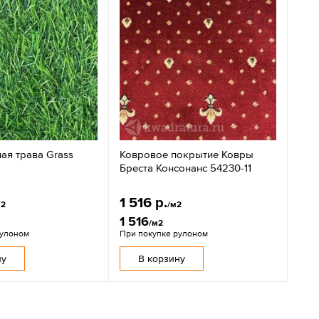
ая трава Grass
Ковровое покрытие Ковры
Бреста Консонанс 54230-11
1 516 р.
м2
/м2
1 516
/м2
рулоном
При покупке рулоном
ну
В корзину