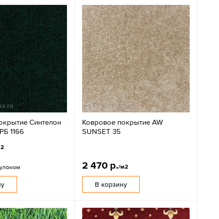
окрытие Синтелон
Ковровое покрытие AW
РБ 1166
SUNSET 35
м2
2 470 р.
/м2
рулоном
ну
В корзину