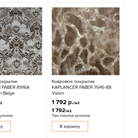
окрытие
Ковровое покрытие
 FABER 8916A
KAPLANCER FABER 7645-88
n Beige
Vizion
1 792 р.
м2
/м2
1 792
/м2
рулоном
При покупке рулоном
ну
В корзину