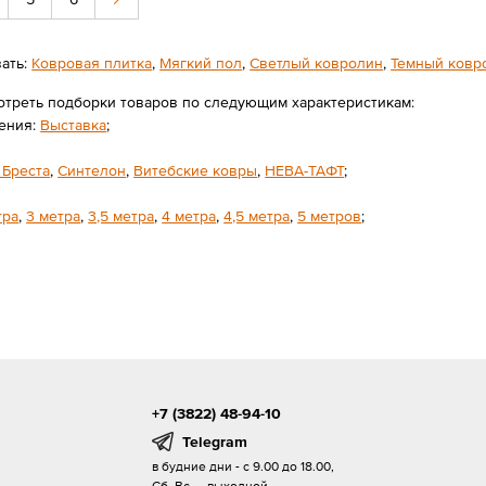
вать:
Ковровая плитка
,
Мягкий пол
,
Светлый ковролин
,
Темный ковр
отреть подборки товаров по следующим характеристикам:
ения:
Выставка
;
 Бреста
,
Синтелон
,
Витебские ковры
,
НЕВА-ТАФТ
;
тра
,
3 метра
,
3,5 метра
,
4 метра
,
4,5 метра
,
5 метров
;
+7 (3822) 48-94-10
Telegram
в будние дни - с 9.00 до 18.00,
Сб, Вс — выходной