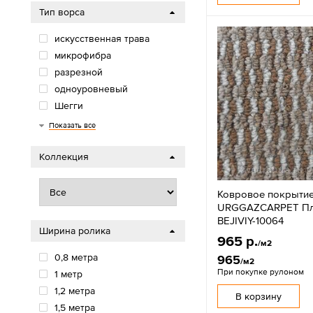
Тип ворса
искусственная трава
микрофибра
разрезной
одноуровневый
Шегги
Разрезной ворс
скролл
велюр
петля
фризе
иглопробивной
хит-сет
бербер
Показать все
Коллекция
Ковровое покрыти
URGGAZCARPET Пла
BEJIVIY-10064
Ширина ролика
965 р.
/м2
0,8 метра
965
/м2
При покупке рулоном
1 метр
1,2 метра
В корзину
1,5 метра