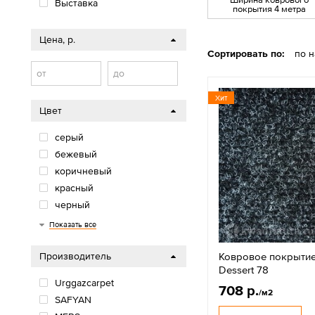
Выставка
покрытия 4 метра
Цена, р.
Сортировать по:
по 
от
до
Хит
Цвет
серый
бежевый
коричневый
красный
черный
синий
зеленый
белый
голубой
розовый
оранжевый
микс
Показать все
Ковровое покрытие
Производитель
Dessert 78
Urggazcarpet
708 р.
/м2
SAFYAN