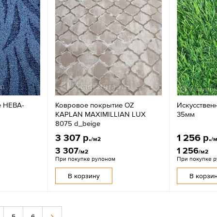
е НЕВА-
Ковровое покрытие OZ
Искусственн
KAPLAN MAXIMILLIAN LUX
35мм
8075 d_beige
3 307 р.
1 256 р.
/м2
/
3 307
1 256
/м2
/м2
При покупке рулоном
При покупке 
В корзину
В корзи
5
6