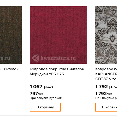
 Синтелон
Ковровое покрытие Синтелон
Ковровое п
Меридиан УРБ 1175
KAPLANCER
ODT87 Vizo
1 067 р.
1 792 р.
/м2
/
797
1 792
/м2
/м2
При покупке рулоном
При покупке 
В корзину
В корзи