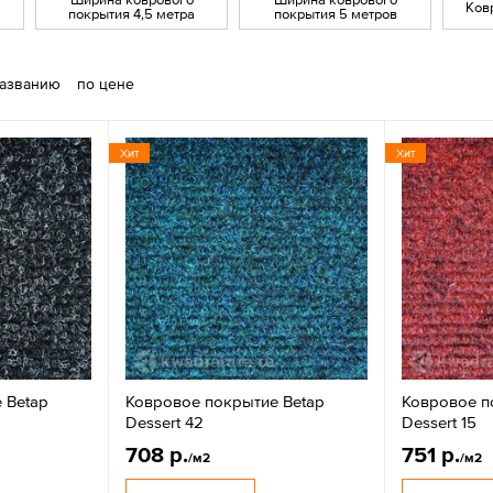
Ков
покрытия 4,5 метра
покрытия 5 метров
названию
по цене
Хит
Хит
 Betap
Ковровое покрытие Betap
Ковровое п
Dessert 42
Dessert 15
708 р.
751 р.
/м2
/м2