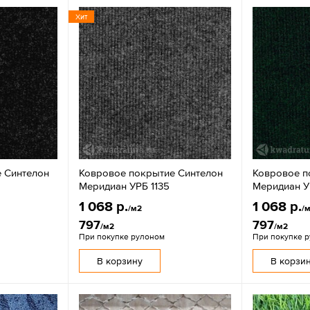
Хит
 Синтелон
Ковровое покрытие Синтелон
Ковровое п
Меридиан УРБ 1135
Меридиан У
1 068 р.
1 068 р.
/м2
/
797
797
/м2
/м2
При покупке рулоном
При покупке 
В корзину
В корзи