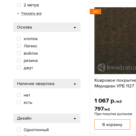
2 метра
Хит
2,5 метра
2,9 метров
3 метра
3,5 метра
4 метра
5 метров
Показать все
Основа
хлопок
Латекс
войлок
резина
джут
Ковровое покрытие
Наличие оверлока
Меридиан УРБ 1127
нет
1 067 р.
/м2
есть
797
/м2
При покупке рулоном
Дизайн
В корзину
Однотонный