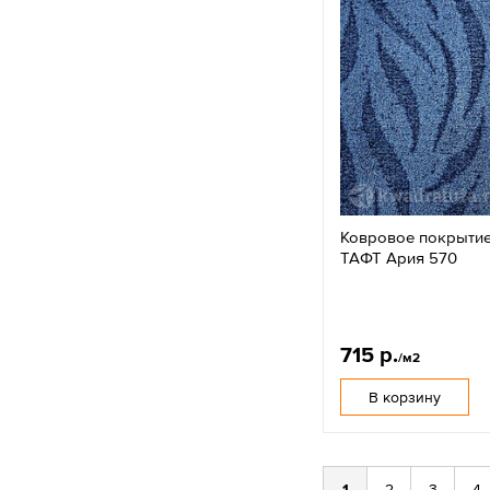
Ковровое покрыти
ТАФТ Ария 570
715 р.
/м2
В корзину
1
2
3
4