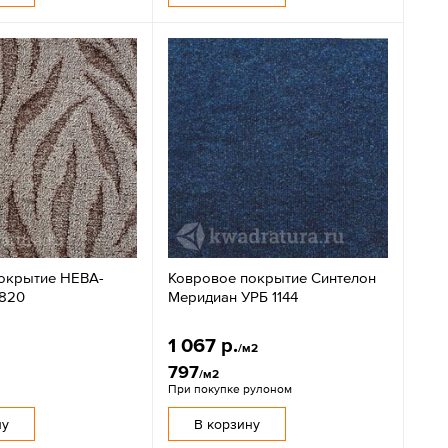
окрытие НЕВА-
Ковровое покрытие Синтелон
 820
Меридиан УРБ 1144
1 067 р.
/м2
797
/м2
При покупке рулоном
ну
В корзину