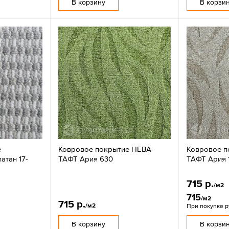
В корзину
В корзи
е
Ковровое покрытие НЕВА-
Ковровое п
тан 17-
ТАФТ Ария 630
ТАФТ Ария 
715 р.
/м2
715
/м2
715 р.
/м2
При покупке 
В корзину
В корзи