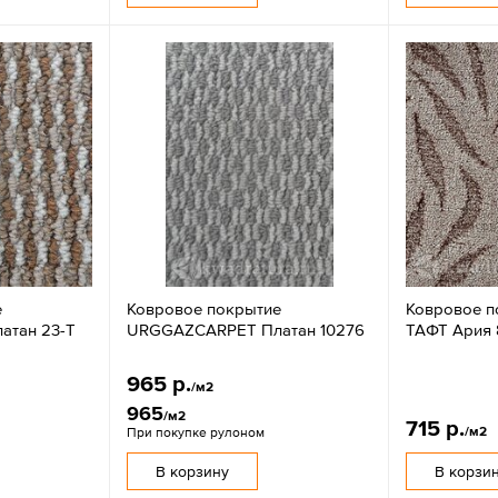
е
Ковровое покрытие
Ковровое п
тан 23-T
URGGAZCARPET Платан 10276
ТАФТ Ария
965 р.
/м2
965
/м2
715 р.
/м2
При покупке рулоном
В корзину
В корзи