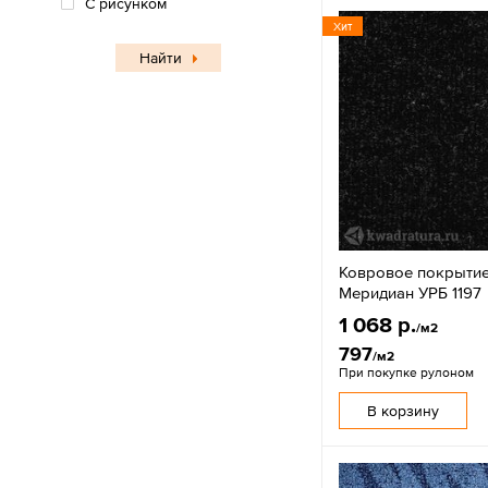
С рисунком
Хит
Найти
Ковровое покрытие
Меридиан УРБ 1197
1 068 р.
/м2
797
/м2
При покупке рулоном
В корзину