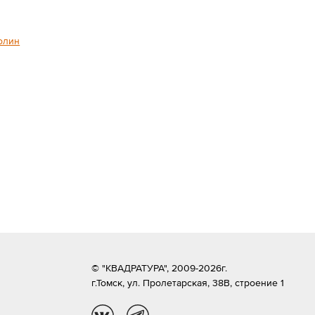
олин
© "КВАДРАТУРА", 2009-2026г.
г.Томск,
ул. Пролетарская, 38В, строение 1