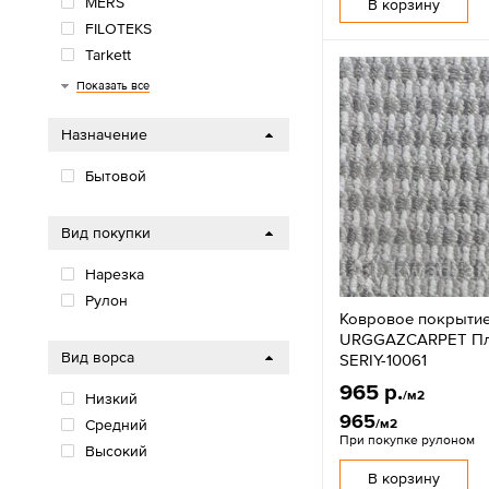
MERS
В корзину
FILOTEKS
Tarkett
Синтелон
Ковры Бреста
URGGAZCARPET
НЕВА-ТАФТ
Витебские ковры
KAPLANCER
PLATO HALI
OZKAPLAN
AW
Betap
Показать все
Назначение
Бытовой
Вид покупки
Нарезка
Рулон
Ковровое покрыти
URGGAZCARPET Пла
Вид ворса
SERIY-10061
965 р.
/м2
Низкий
965
/м2
Средний
При покупке рулоном
Высокий
В корзину