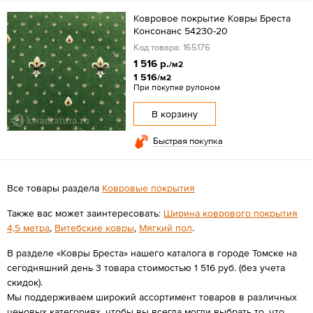
Ковровое покрытие Ковры Бреста
Консонанс 54230-20
Код товара: 165176
1 516 р.
/м2
1 516
/м2
При покупке рулоном
В корзину
Быстрая покупка
Все товары раздела
Ковровые покрытия
Также вас может заинтересовать:
Ширина коврового покрытия
4,5 метра
,
Витебские ковры
,
Мягкий пол
.
В разделе «Ковры Бреста» нашего каталога в городе Томске на
сегодняшний день 3 товара стоимостью 1 516 руб. (без учета
скидок).
Мы поддерживаем широкий ассортимент товаров в различных
ценовых категориях, чтобы вы всегда могли выбрать то, что