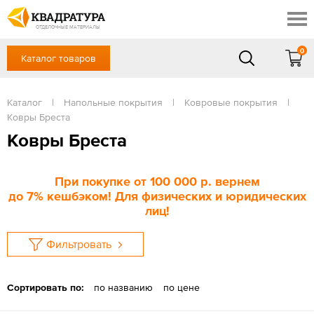
Томск
Профи
Доставка и оплата
ОТДЕЛОЧНЫЕ МАТЕРИАЛЫ
Готовые решения
0
Каталог товаров
+7 (3822) 48-94-10
Акции
Контакты
в будние дни - с 9.00 до 18.00,
Сб, Вс — выходной
Каталог
|
Напольные покрытия
|
Ковровые покрытия
|
Отзывы
Ковры Бреста
ЗАКАЗАТЬ ЗВОНОК
Ковры Бреста
Вход
/
Регистрация
При покупке
от 100 000 р
. вернем
до
7%
кешбэком! Для физических и юридических
лиц!
Фильтровать
Сортировать по:
по названию
по цене