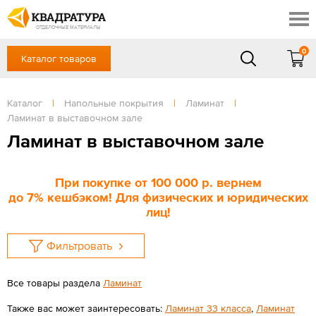
Томск
Профи
Доставка и оплата
ОТДЕЛОЧНЫЕ МАТЕРИАЛЫ
Готовые решения
0
Каталог товаров
+7 (3822) 48-94-10
Акции
Контакты
в будние дни - с 9.00 до 18.00,
Сб, Вс — выходной
Каталог
|
Напольные покрытия
|
Ламинат
|
Отзывы
Ламинат в выставочном зале
ЗАКАЗАТЬ ЗВОНОК
Ламинат в выставочном зале
Вход
/
Регистрация
При покупке
от 100 000 р
. вернем
до
7%
кешбэком! Для физических и юридических
лиц!
Фильтровать
Все товары раздела
Ламинат
Также вас может заинтересовать:
Ламинат 33 класса
,
Ламинат