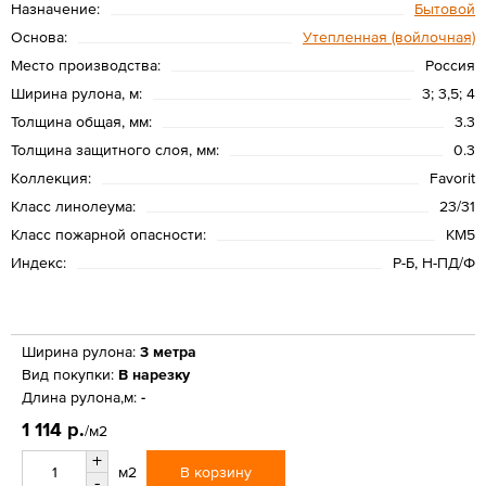
Назначение:
Бытовой
Основа:
Утепленная (войлочная)
Место производства:
Россия
Ширина рулона, м:
3; 3,5; 4
Толщина общая, мм:
3.3
Толщина защитного слоя, мм:
0.3
Коллекция:
Favorit
Класс линолеума:
23/31
Класс пожарной опасности:
КМ5
Индекс:
Р-Б, Н-ПД/Ф
Ширина рулона:
3 метра
Вид покупки:
В нарезку
Длина рулона,м:
-
1 114 р.
/м2
+
В корзину
м2
-