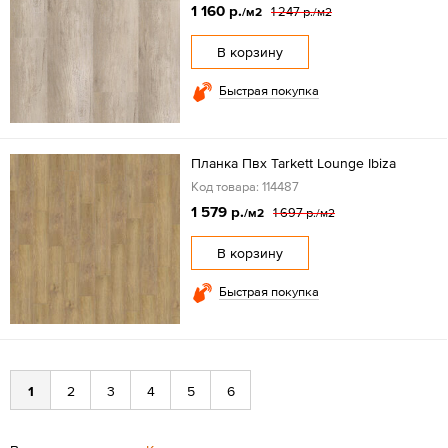
1 160 р.
1 247 р.
/м2
/м2
В корзину
Быстрая покупка
Планка Пвх Tarkett Lounge Ibiza
Код товара: 114487
1 579 р.
1 697 р.
/м2
/м2
В корзину
Быстрая покупка
1
2
3
4
5
6