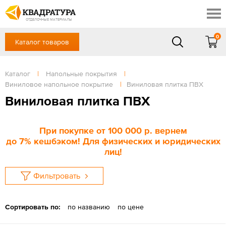
Томск
Профи
Доставка и оплата
ОТДЕЛОЧНЫЕ МАТЕРИАЛЫ
Готовые решения
0
Каталог товаров
+7 (3822) 48-94-10
Акции
Контакты
в будние дни - с 9.00 до 18.00,
Сб, Вс — выходной
Каталог
|
Напольные покрытия
|
Отзывы
Виниловое напольное покрытие
|
Виниловая плитка ПВХ
ЗАКАЗАТЬ ЗВОНОК
Виниловая плитка ПВХ
Вход
/
Регистрация
При покупке
от 100 000 р
. вернем
до
7%
кешбэком! Для физических и юридических
лиц!
Фильтровать
Сортировать по:
по названию
по цене