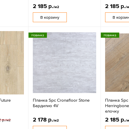
2 185 р.
2 185 р.
/м2
/
В корзину
В корзи
Новинка
Новинка
Future
Планка Spc Cronafloor Stone
Планка Spc 
Бардилио 4V
Herringbon
елочку
2 178 р.
2 185 р.
 р.
/м2
/м2
/