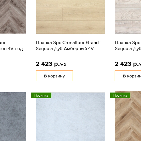
oor
Планка Spc Cronafloor Grand
Планка Spc 
лон 4V под
Sequoia Дуб Амберный 4V
Sequoia Ду
2 423 р.
2 423 р.
/м2
/
В корзину
В корзи
Новинка
Новинка