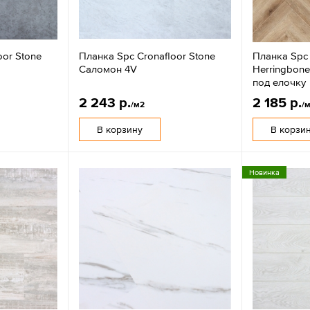
oor Stone
Планка Spc Cronafloor Stone
Планка Spc 
Саломон 4V
Herringbon
под елочку
2 243 р.
2 185 р.
/м2
/
В корзину
В корзи
Новинка