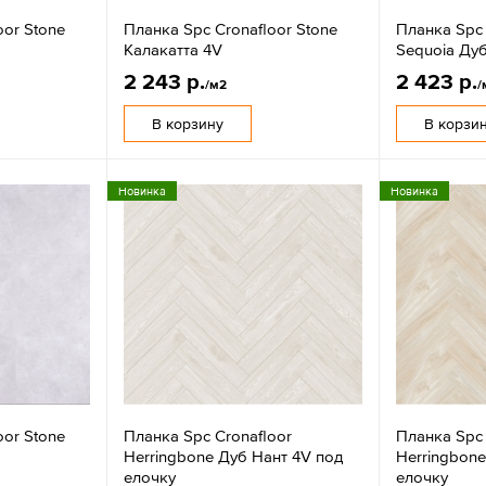
oor Stone
Планка Spc Cronafloor Stone
Планка Spc 
Калакатта 4V
Sequoia Ду
2 243 р.
2 423 р.
/м2
/
В корзину
В корзи
Новинка
Новинка
oor Stone
Планка Spc Cronafloor
Планка Spc 
Herringbone Дуб Нант 4V под
Herringbon
елочку
елочку