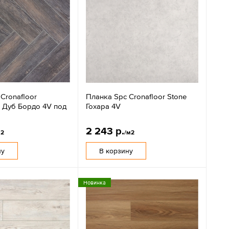
Cronafloor
Планка Spc Cronafloor Stone
e Дуб Бордо 4V под
Гохара 4V
2 243 р.
м2
/м2
ну
В корзину
Новинка