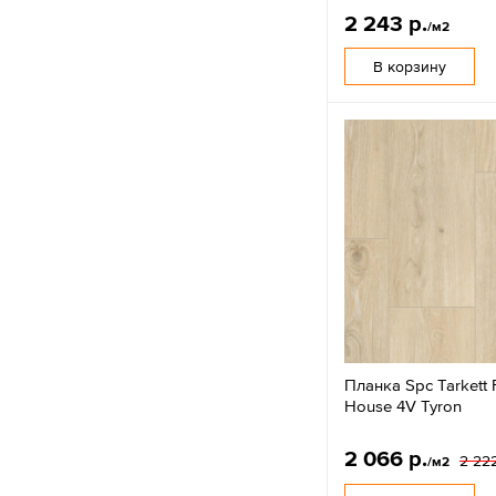
2 243 р.
/м2
В корзину
Планка Spc Tarkett 
House 4V Tyron
2 066 р.
2 222
/м2