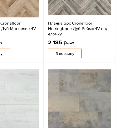
Cronafloor
Планка Spc Cronafloor
e Дуб Монпелье 4V
Herringbone Дуб Реймс 4V под
елочку
2 185 р.
м2
/м2
ну
В корзину