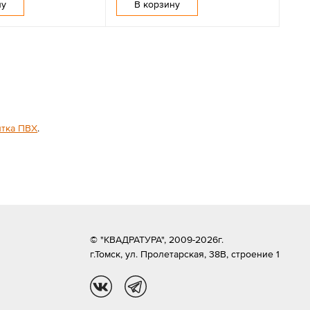
ну
В корзину
итка ПВХ
.
© "КВАДРАТУРА", 2009-2026г.
г.Томск,
ул. Пролетарская, 38В, строение 1
vk
tg