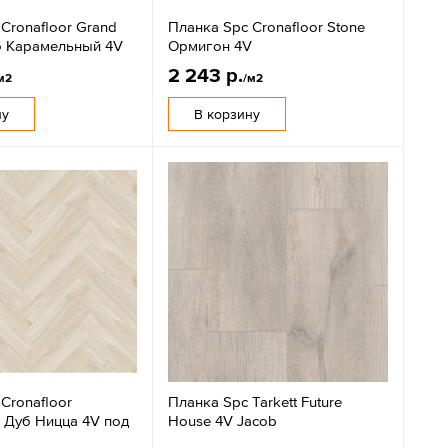
Cronafloor Grand
Планка Spc Cronafloor Stone
б Карамельный 4V
Ормигон 4V
2 243 р.
м2
/м2
ну
В корзину
Cronafloor
Планка Spc Tarkett Future
e Дуб Ницца 4V под
House 4V Jacob