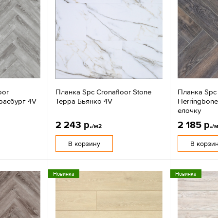
oor
Планка Spc Cronafloor Stone
Планка Spc 
расбург 4V
Терра Бьянко 4V
Herringbon
елочку
2 243 р.
2 185 р.
/м2
/
В корзину
В корзи
Новинка
Новинка