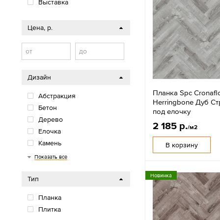
Выставка
Цена, р.
от
до
Дизайн
Планка Spc Cronafl
Абстракция
Herringbone Дуб Ст
Бетон
под елочку
Дерево
2 185 р.
/м2
Елочка
Камень
В корзину
Крошка
Мрамор
Показать все
Новинка
Тип
Планка
Плитка