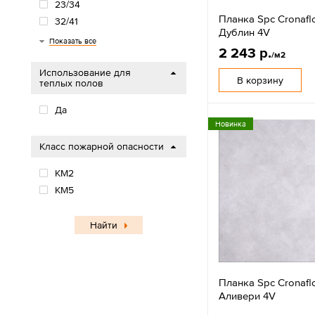
23/34
Планка Spc Cronafl
32/41
Дублин 4V
33
33/42
34
34/43
42
43
Показать все
2 243 р.
/м2
Использование для
В корзину
теплых полов
Да
Новинка
Класс пожарной опасности
КМ2
КМ5
Найти
Планка Spc Cronafl
Аливери 4V