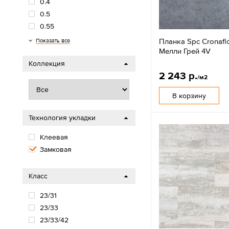
0.4
0.5
0.55
0.7
0.8
Планка Spc Cronafl
Показать все
Мелли Грей 4V
Коллекция
2 243 р.
/м2
В корзину
Технология укладки
Клеевая
Замковая
Класс
23/31
23/33
23/33/42