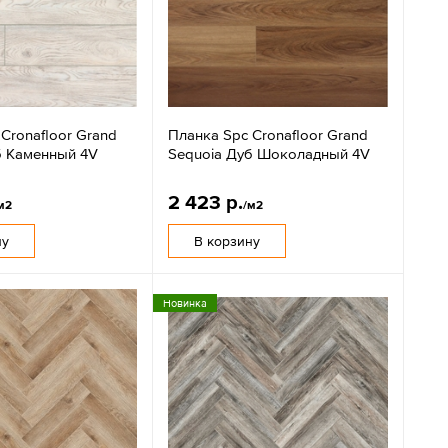
Cronafloor Grand
Планка Spc Cronafloor Grand
б Каменный 4V
Sequoia Дуб Шоколадный 4V
2 423 р.
м2
/м2
ну
В корзину
Новинка