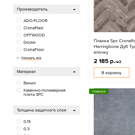
Производитель
ADO-FLOOR
CronaPlast
OFFWOOD
Планка Spc Cronafl
Docke
Herringbone Дуб Ту
CronaFloor
елочку
Tarkett
Dew
Показать все
2 185 р.
/м2
Материал
В корзину
Винил
Каменно-полимерная
Новинка
плита SPC
Толщина защитного слоя
0.15
0.3