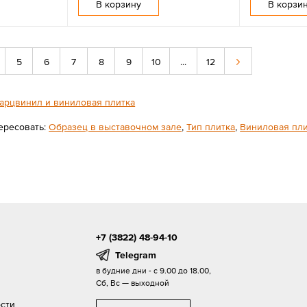
В корзину
В корзи
5
6
7
8
9
10
...
12
арцвинил и виниловая плитка
ересовать:
Образец в выставочном зале
,
Тип плитка
,
Виниловая пл
+7 (3822) 48-94-10
Telegram
в будние дни - с 9.00 до 18.00,
Сб, Вс — выходной
сти