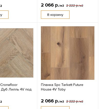
2 066 р.
2 222 р.
/м2
/м2
м2
ну
В корзину
Cronafloor
Планка Spc Tarkett Future
e Дуб Лилль 4V под
House 4V Toby
2 066 р.
2 222 р.
/м2
/м2
м2