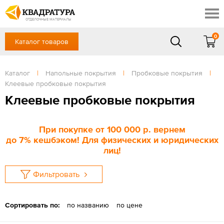
Томск
Профи
Доставка и оплата
ОТДЕЛОЧНЫЕ МАТЕРИАЛЫ
Готовые решения
0
Каталог товаров
+7 (3822) 48-94-10
Акции
Контакты
в будние дни - с 9.00 до 18.00,
Сб, Вс — выходной
Каталог
|
Напольные покрытия
|
Пробковые покрытия
|
Отзывы
Клеевые пробковые покрытия
ЗАКАЗАТЬ ЗВОНОК
Клеевые пробковые покрытия
Вход
/
Регистрация
При покупке
от 100 000 р
. вернем
до
7%
кешбэком! Для физических и юридических
лиц!
Фильтровать
Сортировать по:
по названию
по цене