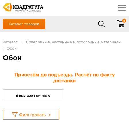
Томск
Профи
Доставка и оплата
ОТДЕЛОЧНЫЕ МАТЕРИАЛЫ
Готовые решения
0
Каталог товаров
+7 (3822) 48-94-10
Акции
Контакты
в будние дни - с 9.00 до 18.00,
Сб, Вс — выходной
Каталог
|
Отделочные, настенные и потолочные материалы
Отзывы
|
Обои
ЗАКАЗАТЬ ЗВОНОК
Обои
Вход
/
Регистрация
Привезём до подъезда. Расчёт по факту
доставки
В выставочном зале
Фильтровать