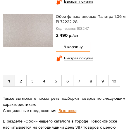
Быстрая покупка
Обои флизелиновые Палитра 1,06 м
PL72222-28
Код товара: 188247
2 490 р.
/шт
В корзину
Быстрая покупка
1
2
3
4
5
6
7
8
9
10
Также вы можете посмотреть подборки товаров по следующим
характеристикам:
Специальные предложения:
Выставка
;
В разделе «Обои» нашего каталога в городе Новосибирске
насчитывается на сегодняшний день 387 товаров с ценою