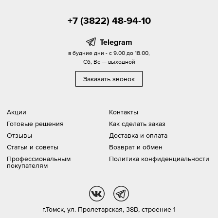
+7 (3822) 48-94-10
Telegram
в будние дни - с 9.00 до 18.00,
Сб, Вс — выходной
Заказать звонок
Акции
Контакты
Готовые решения
Как сделать заказ
Отзывы
Доставка и оплата
Статьи и советы
Возврат и обмен
Профессиональным
Политика конфиденциальности
покупателям
vk
tg
г.Томск,
ул. Пролетарская, 38В, строение 1