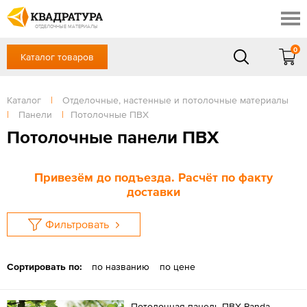
Томск
Профи
Доставка и оплата
ОТДЕЛОЧНЫЕ МАТЕРИАЛЫ
Готовые решения
0
Каталог товаров
+7 (3822) 48-94-10
Акции
Контакты
в будние дни - с 9.00 до 18.00,
Сб, Вс — выходной
Каталог
|
Отделочные, настенные и потолочные материалы
Отзывы
|
Панели
|
Потолочные ПВХ
ЗАКАЗАТЬ ЗВОНОК
Потолочные панели ПВХ
Вход
/
Регистрация
Привезём до подъезда. Расчёт по факту
доставки
Фильтровать
Сортировать по:
по названию
по цене
Потолочная панель ПВХ Panda