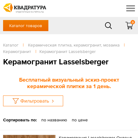
Томск
Профи
Доставка и оплата
ОТДЕЛОЧНЫЕ МАТЕРИАЛЫ
Готовые решения
0
Каталог товаров
+7 (3822) 48-94-10
Акции
Контакты
в будние дни - с 9.00 до 18.00,
Сб, Вс — выходной
Каталог
|
Керамическая плитка, керамогранит, мозаика
|
Отзывы
Керамогранит
|
Керамогранит Lasselsberger
ЗАКАЗАТЬ ЗВОНОК
Керамогранит Lasselsberger
Вход
/
Регистрация
Бесплатный визуальный эскиз-проект
керамической плитки за 1 день.
Фильтровать
Сортировать по:
по названию
по цене
Керамогранит Lasselsberger Окленд