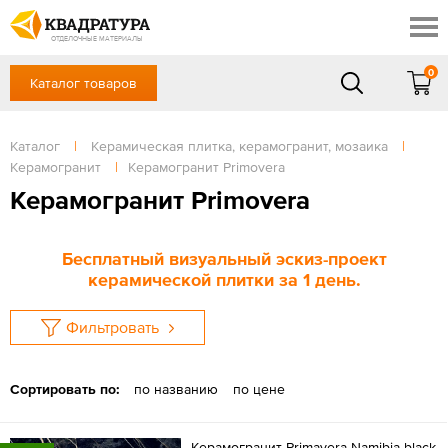
Томск
Профи
Доставка и оплата
ОТДЕЛОЧНЫЕ МАТЕРИАЛЫ
Готовые решения
0
Каталог товаров
+7 (3822) 48-94-10
Акции
Контакты
в будние дни - с 9.00 до 18.00,
Сб, Вс — выходной
Каталог
|
Керамическая плитка, керамогранит, мозаика
|
Отзывы
Керамогранит
|
Керамогранит Primovera
ЗАКАЗАТЬ ЗВОНОК
Керамогранит Primovera
Вход
/
Регистрация
Бесплатный визуальный эскиз-проект
керамической плитки за 1 день.
Фильтровать
Сортировать по:
по названию
по цене
Керамогранит Primavera Namibia black