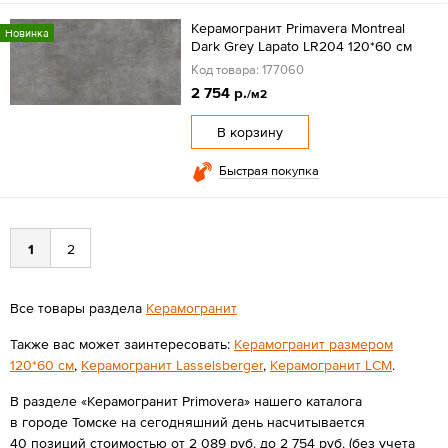
Керамогранит Primavera Montreal
Новинка
Dark Grey Lapato LR204 120*60 см
Код товара: 177060
2 754 р.
/м2
В корзину
Быстрая покупка
1
2
Все товары раздела
Керамогранит
Также вас может заинтересовать:
Керамогранит размером
120*60 см
,
Керамогранит Lasselsberger
,
Керамогранит LCM
.
В разделе «Керамогранит Primovera» нашего каталога
в городе Томске на сегодняшний день насчитывается
40 позиций стоимостью от 2 089 руб. до 2 754 руб. (без учета