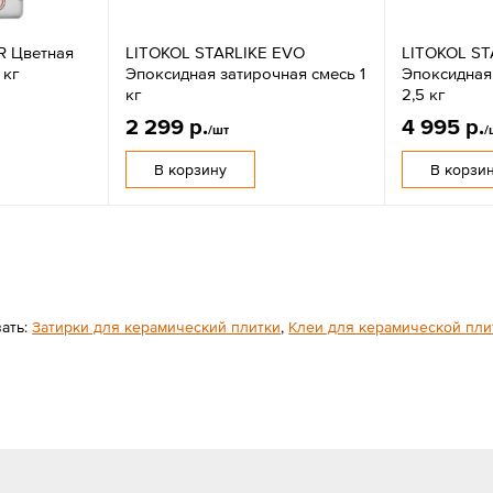
R Цветная
LITOKOL STARLIKE EVO
LITOKOL ST
 кг
Эпоксидная затирочная смесь 1
Эпоксидная
кг
2,5 кг
2 299 р.
4 995 р.
/шт
/
В корзину
В корзи
вать:
Затирки для керамический плитки
,
Клеи для керамической пли