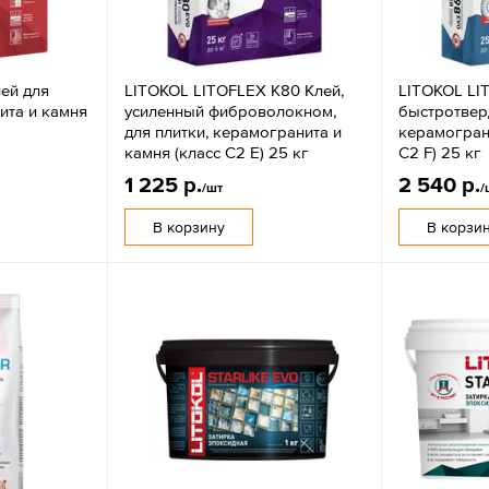
ей для
LITOKOL LITOFLEX K80 Клей,
LITOKOL LI
ита и камня
усиленный фиброволокном,
быстротвер
для плитки, керамогранита и
керамограни
камня (класс С2 E) 25 кг
С2 F) 25 кг
1 225 р.
2 540 р.
/шт
/
В корзину
В корзи