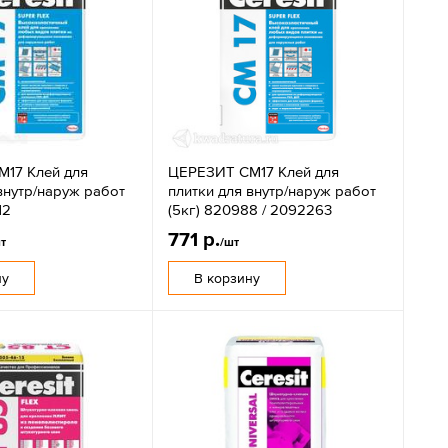
17 Клей для
ЦЕРЕЗИТ CM17 Клей для
внутр/наруж работ
плитки для внутр/наруж работ
12
(5кг) 820988 / 2092263
771 р.
т
/шт
ну
В корзину