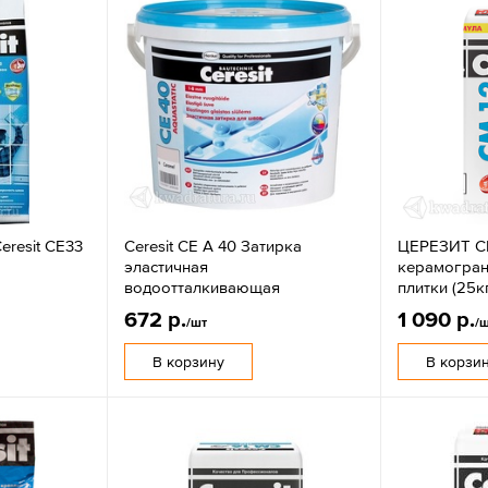
eresit CE33
Ceresit CE А 40 Затирка
ЦЕРЕЗИТ CM
эластичная
керамогран
водоотталкивающая
плитки (25к
672 р.
1 090 р.
/шт
/
В корзину
В корзи