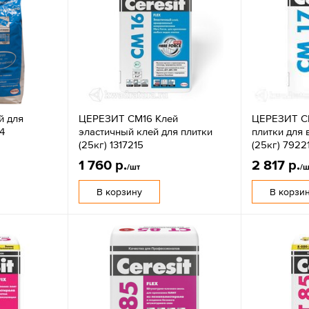
й для
ЦЕРЕЗИТ CM16 Клей
ЦЕРЕЗИТ CM
4
эластичный клей для плитки
плитки для 
(25кг) 1317215
(25кг) 7922
1 760 р.
2 817 р.
/шт
/ш
В корзину
В корзи