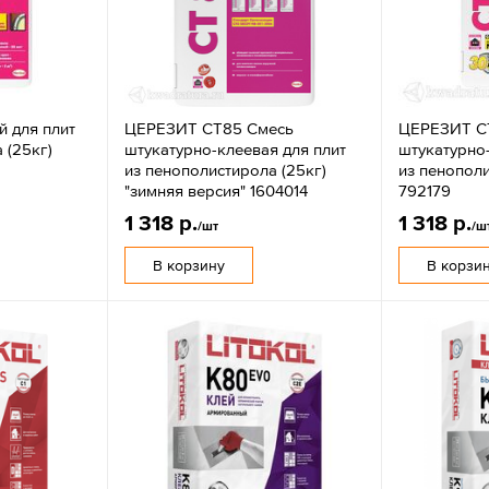
 для плит
ЦЕРЕЗИТ CT85 Смесь
ЦЕРЕЗИТ C
 (25кг)
штукатурно-клеевая для плит
штукатурно-
из пенополистирола (25кг)
из пенополи
"зимняя версия" 1604014
792179
1 318 р.
1 318 р.
/шт
/ш
В корзину
В корзи