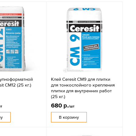
рупноформатной
Клей Ceresit CM9 для плитки
it CM12 (25 кг.)
для тонкослойного крепления
плитки для внутренних работ
(25 кг.)
680 р.
шт
/шт
ну
В корзину