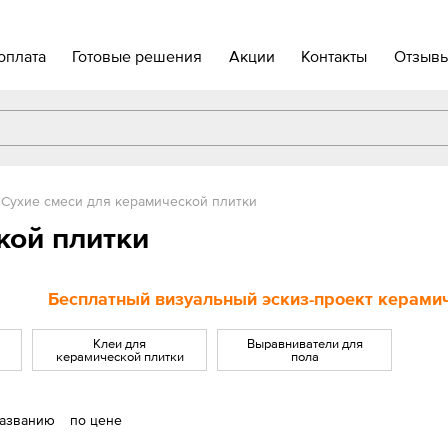
оплата
Готовые решения
Акции
Контакты
Отзыв
Сухие смеси для керамической плитки
кой плитки
Бесплатный визуальный эскиз-проект керамиче
Клеи для
Выравниватели для
керамической плитки
пола
названию
по цене