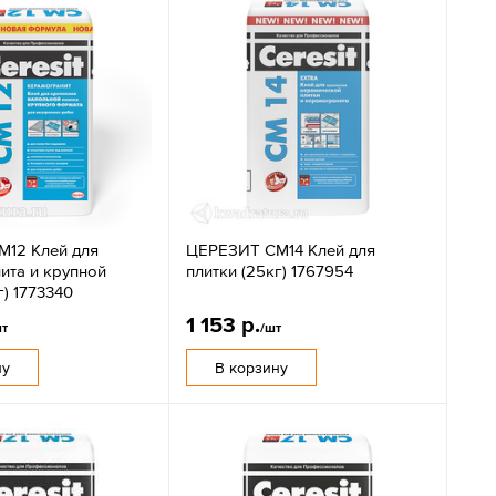
12 Клей для
ЦЕРЕЗИТ CM14 Клей для
ита и крупной
плитки (25кг) 1767954
г) 1773340
1 153 р.
шт
/шт
ну
В корзину