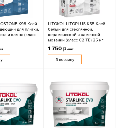
TOSTONE K98 Клей
LITOKOL LITOPLUS K55 Клей
деющий для плитки,
белый для стеклянной,
та и камня (класс
керамической и каменной
мозаики (класс С2 TЕ) 25 кг
1 750 р.
шт
/шт
ну
В корзину