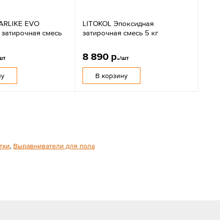
ARLIKE EVO
LITOKOL Эпоксидная
 затирочная смесь
затирочная смесь 5 кг
8 890 р.
шт
/шт
ну
В корзину
тки
,
Выравниватели для пола