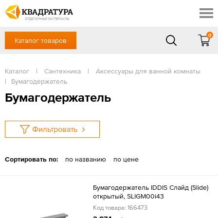
Томск
Профи
Доставка и оплата
ОТДЕЛОЧНЫЕ МАТЕРИАЛЫ
Готовые решения
0
Каталог товаров
+7 (3822) 48-94-10
Акции
Контакты
в будние дни - с 9.00 до 18.00,
Сб, Вс — выходной
Каталог
|
Сантехника
|
Аксессуары для ванной комнаты
Отзывы
|
Бумагодержатель
ЗАКАЗАТЬ ЗВОНОК
Бумагодержатель
Вход
/
Регистрация
Фильтровать
Сортировать по:
по названию
по цене
Бумагодержатель IDDIS Слайд (Slide)
открытый, SLIGM00i43
Код товара: 166473