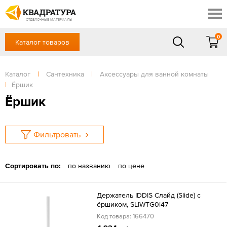
Томск
Профи
Доставка и оплата
ОТДЕЛОЧНЫЕ МАТЕРИАЛЫ
Готовые решения
0
Каталог товаров
+7 (3822) 48-94-10
Акции
Контакты
в будние дни - с 9.00 до 18.00,
Сб, Вс — выходной
Каталог
|
Сантехника
|
Аксессуары для ванной комнаты
Отзывы
|
Ёршик
ЗАКАЗАТЬ ЗВОНОК
Ёршик
Вход
/
Регистрация
Фильтровать
Сортировать по:
по названию
по цене
Держатель IDDIS Слайд (Slide) с
ёршиком, SLIWTG0i47
Код товара: 166470