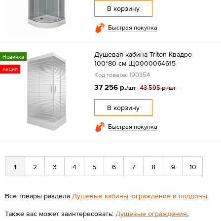
В корзину
Быстрая покупка
Душевая кабина Triton Квадро
Новинка
100*80 см Щ0000064615
Акция
Код товара: 190354
37 256 р.
43 595 р.
/шт
/шт
В корзину
Быстрая покупка
1
2
3
4
5
6
7
8
9
10
Все товары раздела
Душевые кабины, ограждения и поддоны
Также вас может заинтересовать:
Душевые ограждения
,