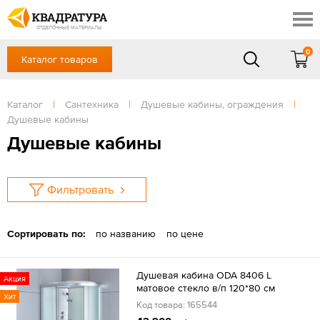
Томск
Профи
Доставка и оплата
ОТДЕЛОЧНЫЕ МАТЕРИАЛЫ
Готовые решения
0
Каталог товаров
+7 (3822) 48-94-10
Акции
Контакты
в будние дни - с 9.00 до 18.00,
Сб, Вс — выходной
Каталог
|
Сантехника
|
Душевые кабины, ограждения
|
Отзывы
Душевые кабины
ЗАКАЗАТЬ ЗВОНОК
Душевые кабины
Вход
/
Регистрация
Фильтровать
Сортировать по:
по названию
по цене
Душевая кабина ODA 8406 L
Акция
матовое стекло в/п 120*80 см
Хит
Код товара: 165544