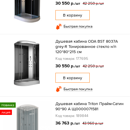
30 550 р.
42 250 р.
/шт
/шт
В корзину
Быстрая покупка
Душевая кабина ODA BST 8037A
grey-R Тонированное стекло н/п
120*80*215 см
Код товара: 177695
30 550 р.
42 250 р.
/шт
/шт
В корзину
Быстрая покупка
Душевая кабина Triton Прайм-Сатин
Новинка
90*90 А Щ0000071581
Акция
Код товара: 189844
36 763 р.
43 960 р.
/шт
/шт