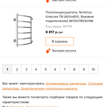
Полотенцесушитель Terminus
Классик П6 (400х600, Боковое
подключение) 4670078530196
Код товара: 181709
8 817 р.
/шт
В корзину
Быстрая покупка
1
2
3
4
5
6
7
8
9
10
Вас может заинтересовать:
Алюминиевые радиаторы
,
Стальные
радиаторы
,
Электрические полотенцесушители
Также вы можете посмотреть подборки товаров по следующим
характеристикам:
Вид:
Радиатор
,
Полотенцесушитель
;