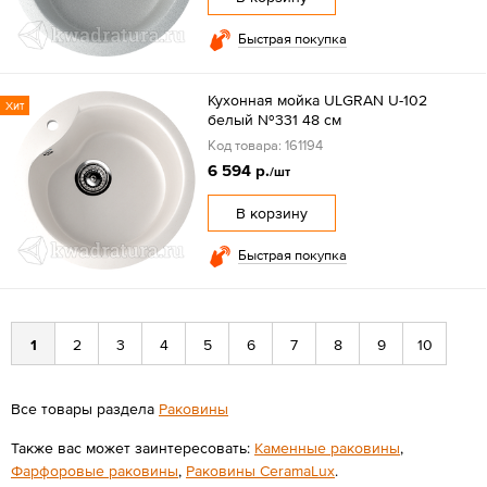
Быстрая покупка
Кухонная мойка ULGRAN U-102
Хит
белый №331 48 см
Код товара: 161194
6 594 р.
/шт
В корзину
Быстрая покупка
1
2
3
4
5
6
7
8
9
10
Все товары раздела
Раковины
Также вас может заинтересовать:
Каменные раковины
,
Фарфоровые раковины
,
Раковины CeramaLux
.