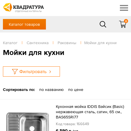
Томск
Профи
Доставка и оплата
ОТДЕЛОЧНЫЕ МАТЕРИАЛЫ
Готовые решения
0
Каталог товаров
+7 (3822) 48-94-10
Акции
Контакты
в будние дни - с 9.00 до 18.00,
Сб, Вс — выходной
Каталог
|
Сантехника
|
Раковины
|
Мойки для кухни
Отзывы
ЗАКАЗАТЬ ЗВОНОК
Мойки для кухни
Вход
/
Регистрация
Фильтровать
Сортировать по:
по названию
по цене
Кухонная мойка IDDIS Бэйсик (Basic)
нержавеющая сталь, сатин, 65 см.,
BAS65SRi77
Код товара: 166649
6 590 р.