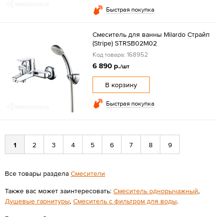
Быстрая покупка
Смеситель для ванны Milardo Страйп
(Stripe) STRSB02M02
Код товара: 168952
6 890 р.
/шт
В корзину
Быстрая покупка
1
2
3
4
5
6
7
8
9
Все товары раздела
Смесители
Также вас может заинтересовать:
Смеситель однорычажный
,
Душевые гарнитуры
,
Смеситель с фильтром для воды
.