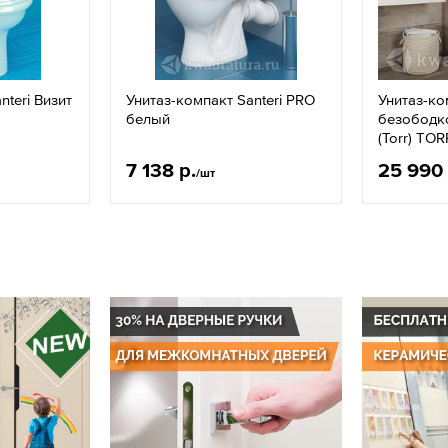
nteri Визит
Унитаз-компакт Santeri PRO
Унитаз-ко
белый
безободко
(Torr) TO
7 138 р.
25 990 
/шт