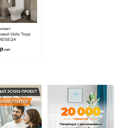
мпакт
вый Iddis Торр
RRDSEi24
р.
/шт