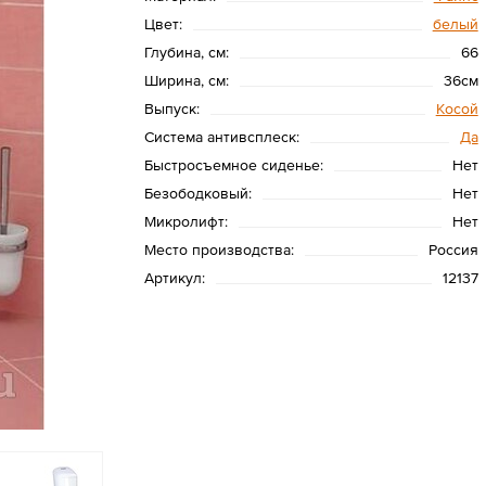
Цвет:
белый
Глубина, см:
66
Ширина, см:
36см
Выпуск:
Косой
Система антивсплеск:
Да
Быстросъемное сиденье:
Нет
Безободковый:
Нет
Микролифт:
Нет
Место производства:
Россия
Артикул:
12137