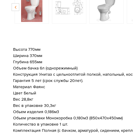
Высота 770мм
Ширина 370мм
Глубина 655мм
Объем бачка 6л (однорежимный)
Конструкция Унитаз с цельноотлитой полкой, напольный, косо
Гарантия 5 лет (срок службы 20лет).
Материал Фаянс
Цвет Белый
Вес 28,8кг
Вес в упаковке 30,3кг
Обьем изделия 0,186м3
Обьем упаковки Монокоробка 0,180м3 (850х470х450мм)
Количество в упаковке 1 шт.
Комплектация Полная (с бачком, арматурой, сидением, креп