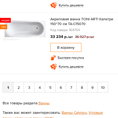
Купить дешевле
Акриловая ванна TONI ARTI Калитри
Акция
150*70 см TA-C15070
Хит
Код товара: 164754
33 234 р.
36 927 р.
/шт
/шт
В корзину
Быстрая покупка
Купить дешевле
1
2
3
4
5
6
7
8
9
10
Все товары раздела
Ванны
Также вас может заинтересовать:
Ванны Calypso
,
Угловые