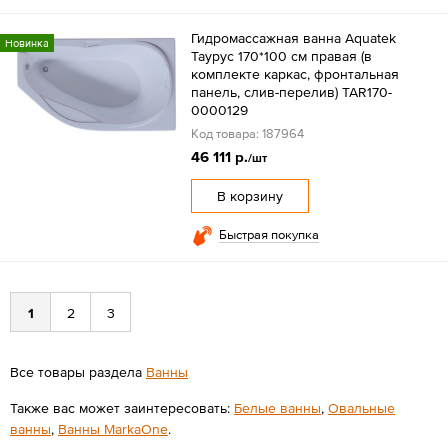
Гидромассажная ванна Aquatek
Новинка
Таурус 170*100 см правая (в
комплекте каркас, фронтальная
панель, слив-перелив) TAR170-
0000129
Код товара: 187964
46 111 р.
/шт
В корзину
Быстрая покупка
1
2
3
Все товары раздела
Ванны
Также вас может заинтересовать:
Белые ванны
,
Овальные
ванны
,
Ванны MarkaOne
.