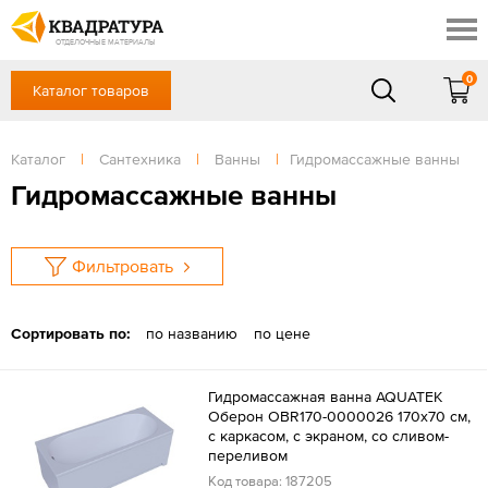
Томск
Профи
Доставка и оплата
ОТДЕЛОЧНЫЕ МАТЕРИАЛЫ
Готовые решения
0
Каталог товаров
+7 (3822) 48-94-10
Акции
Контакты
в будние дни - с 9.00 до 18.00,
Сб, Вс — выходной
Каталог
|
Сантехника
|
Ванны
|
Гидромассажные ванны
Отзывы
ЗАКАЗАТЬ ЗВОНОК
Гидромассажные ванны
Вход
/
Регистрация
Фильтровать
Сортировать по:
по названию
по цене
Гидромассажная ванна AQUATEK
Оберон OBR170-0000026 170x70 см,
с каркасом, с экраном, со сливом-
переливом
Код товара: 187205