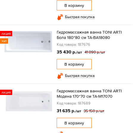
В корзину
Быстрая покупка
Гидромассажная ванна TONI ARTI
Акция
Бола 180*80 см TA-BA18080
Хит
Код товара: 187676
35 430 р.
41 090 р.
/шт
/шт
В корзину
Быстрая покупка
Гидромассажная ванна TONI ARTI
Акция
Модена 170*70 см TA-M17070
Код товара: 187689
31 635 р.
35 150 р.
/шт
/шт
В корзину