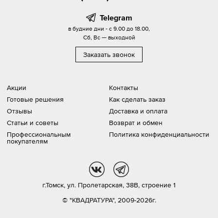
Telegram
в будние дни - с 9.00 до 18.00,
Сб, Вс — выходной
Заказать звонок
Акции
Контакты
Готовые решения
Как сделать заказ
Отзывы
Доставка и оплата
Статьи и советы
Возврат и обмен
Профессиональным
Политика конфиденциальности
покупателям
vk
tg
г.Томск,
ул. Пролетарская, 38В, строение 1
© "КВАДРАТУРА", 2009-2026г.