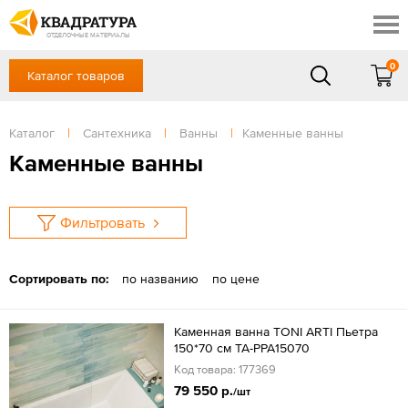
Томск
Профи
Доставка и оплата
ОТДЕЛОЧНЫЕ МАТЕРИАЛЫ
Готовые решения
0
Каталог товаров
+7 (3822) 48-94-10
Акции
Контакты
в будние дни - с 9.00 до 18.00,
Сб, Вс — выходной
Каталог
|
Сантехника
|
Ванны
|
Каменные ванны
Отзывы
ЗАКАЗАТЬ ЗВОНОК
Каменные ванны
Вход
/
Регистрация
Фильтровать
Сортировать по:
по названию
по цене
Каменная ванна TONI ARTI Пьетра
150*70 см TA-PPA15070
Код товара: 177369
79 550 р.
/шт